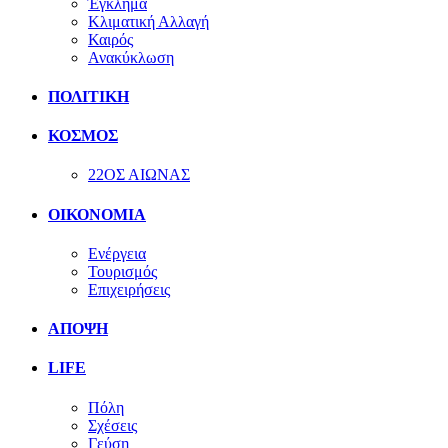
Έγκλημα
Κλιματική Αλλαγή
Καιρός
Ανακύκλωση
ΠΟΛΙΤΙΚΗ
ΚΟΣΜΟΣ
22ΟΣ ΑΙΩΝΑΣ
ΟΙΚΟΝΟΜΙΑ
Ενέργεια
Τουρισμός
Επιχειρήσεις
ΑΠΟΨΗ
LIFE
Πόλη
Σχέσεις
Γεύση