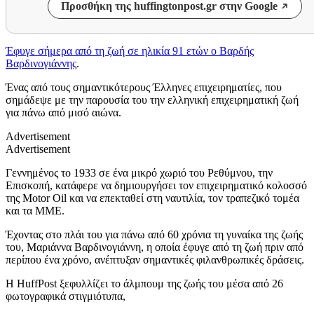
Προσθήκη της huffingtonpost.gr στην Google
Έφυγε σήμερα από τη ζωή σε ηλικία 91 ετών ο Βαρδής
Βαρδινογιάννης
.
Ένας από τους σημαντικότερους Έλληνες επιχειρηματίες, που
σημάδεψε με την παρουσία του την ελληνική επιχειρηματική ζωή
για πάνω από μισό αιώνα.
Advertisement
Advertisement
Γεννημένος το 1933 σε ένα μικρό χωριό του Ρεθύμνου, την
Επισκοπή, κατάφερε να δημιουργήσει τον επιχειρηματικό κολοσσό
της Motor Oil και να επεκταθεί στη ναυτιλία, τον τραπεζικό τομέα
και τα ΜΜΕ.
Έχοντας στο πλάι του για πάνω από 60 χρόνια τη γυναίκα της ζωής
του, Μαριάννα Βαρδινογιάννη, η οποία έφυγε από τη ζωή πριν από
περίπου ένα χρόνο, ανέπτυξαν σημαντικές φιλανθρωπικές δράσεις.
Η HuffPost ξεφυλλίζει το άλμπουμ της ζωής του μέσα από 26
φωτογραφικά στιγμιότυπα,