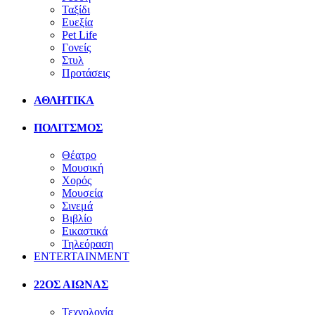
Ταξίδι
Ευεξία
Pet Life
Γονείς
Στυλ
Προτάσεις
ΑΘΛΗΤΙΚΑ
ΠΟΛΙΤΣΜΟΣ
Θέατρο
Μουσική
Χορός
Μουσεία
Σινεμά
Βιβλίο
Εικαστικά
Τηλεόραση
ENTERTAINMENT
22ΟΣ ΑΙΩΝΑΣ
Τεχνολογία