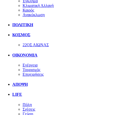
Έγκλημα
Κλιματική Αλλαγή
Καιρός
Ανακύκλωση
ΠΟΛΙΤΙΚΗ
ΚΟΣΜΟΣ
22ΟΣ ΑΙΩΝΑΣ
ΟΙΚΟΝΟΜΙΑ
Ενέργεια
Τουρισμός
Επιχειρήσεις
ΑΠΟΨΗ
LIFE
Πόλη
Σχέσεις
Γεύση