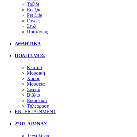
Ταξίδι
Ευεξία
Pet Life
Γονείς
Στυλ
Προτάσεις
ΑΘΛΗΤΙΚΑ
ΠΟΛΙΤΣΜΟΣ
Θέατρο
Μουσική
Χορός
Μουσεία
Σινεμά
Βιβλίο
Εικαστικά
Τηλεόραση
ENTERTAINMENT
22ΟΣ ΑΙΩΝΑΣ
Τεχνολογία