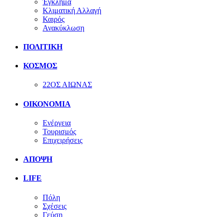
Έγκλημα
Κλιματική Αλλαγή
Καιρός
Ανακύκλωση
ΠΟΛΙΤΙΚΗ
ΚΟΣΜΟΣ
22ΟΣ ΑΙΩΝΑΣ
ΟΙΚΟΝΟΜΙΑ
Ενέργεια
Τουρισμός
Επιχειρήσεις
ΑΠΟΨΗ
LIFE
Πόλη
Σχέσεις
Γεύση