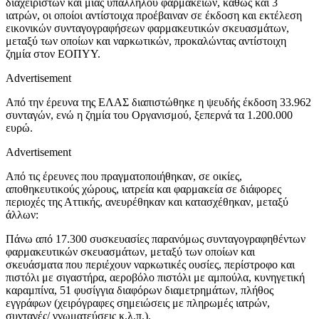
διαχειριστών και μίας υπαλλήλου φαρμακείων, καθώς και 3
ιατρών, οι οποίοι αντίστοιχα προέβαιναν σε έκδοση και εκτέλεση
εικονικών συνταγογραφήσεων φαρμακευτικών σκευασμάτων,
μεταξύ των οποίων και ναρκωτικών, προκαλώντας αντίστοιχη
ζημία στον ΕΟΠΥΥ.
Advertisement
Από την έρευνα της ΕΛΑΣ διαπιστώθηκε η ψευδής έκδοση 33.962
συνταγών, ενώ η ζημία του Οργανισμού, ξεπερνά τα 1.200.000
ευρώ.
Advertisement
Από τις έρευνες που πραγματοποιήθηκαν, σε οικίες,
αποθηκευτικούς χώρους, ιατρεία και φαρμακεία σε διάφορες
περιοχές της Αττικής, ανευρέθηκαν και κατασχέθηκαν, μεταξύ
άλλων:
Πάνω από 17.300 συσκευασίες παρανόμως συνταγογραφηθέντων
φαρμακευτικών σκευασμάτων, μεταξύ των οποίων και
σκευάσματα που περιέχουν ναρκωτικές ουσίες, περίστροφο και
πιστόλι με σιγαστήρα, αεροβόλο πιστόλι με αμπούλα, κυνηγετική
καραμπίνα, 51 φυσίγγια διαφόρων διαμετρημάτων, πλήθος
εγγράφων (χειρόγραφες σημειώσεις με πληρωμές ιατρών,
συνταγές/ γνωματεύσεις κ.λ.π.).