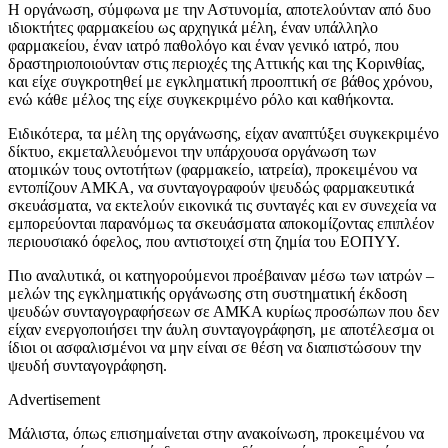
Η οργάνωση, σύμφωνα με την Αστυνομία, αποτελούνταν από δυο
ιδιοκτήτες φαρμακείου ως αρχηγικά μέλη, έναν υπάλληλο
φαρμακείου, έναν ιατρό παθολόγο και έναν γενικό ιατρό, που
δραστηριοποιούνταν στις περιοχές της Αττικής και της Κορινθίας,
και είχε συγκροτηθεί με εγκληματική προοπτική σε βάθος χρόνου,
ενώ κάθε μέλος της είχε συγκεκριμένο ρόλο και καθήκοντα.
Ειδικότερα, τα μέλη της οργάνωσης, είχαν αναπτύξει συγκεκριμένο
δίκτυο, εκμεταλλευόμενοι την υπάρχουσα οργάνωση των
ατομικών τους οντοτήτων (φαρμακείο, ιατρεία), προκειμένου να
εντοπίζουν ΑΜΚΑ, να συνταγογραφούν ψευδώς φαρμακευτικά
σκευάσματα, να εκτελούν εικονικά τις συνταγές και εν συνεχεία να
εμπορεύονται παρανόμως τα σκευάσματα αποκομίζοντας επιπλέον
περιουσιακό όφελος, που αντιστοιχεί στη ζημία του ΕΟΠΥΥ.
Πιο αναλυτικά, οι κατηγορούμενοι προέβαιναν μέσω των ιατρών –
μελών της εγκληματικής οργάνωσης στη συστηματική έκδοση
ψευδών συνταγογραφήσεων σε ΑΜΚΑ κυρίως προσώπων που δεν
είχαν ενεργοποιήσει την άυλη συνταγογράφηση, με αποτέλεσμα οι
ίδιοι οι ασφαλισμένοι να μην είναι σε θέση να διαπιστώσουν την
ψευδή συνταγογράφηση.
Advertisement
Μάλιστα, όπως επισημαίνεται στην ανακοίνωση, προκειμένου να