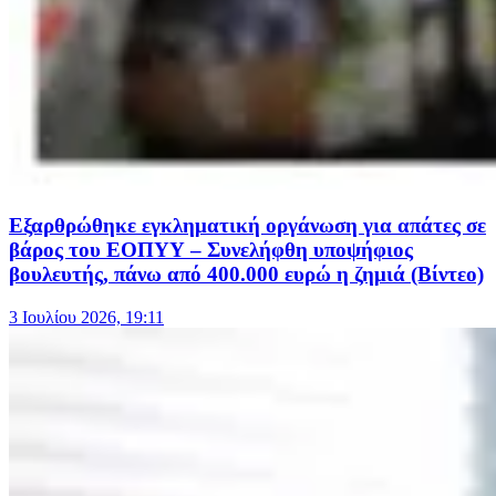
Εξαρθρώθηκε εγκληματική οργάνωση για απάτες σε
βάρος του ΕΟΠΥΥ – Συνελήφθη υποψήφιος
βουλευτής, πάνω από 400.000 ευρώ η ζημιά (Βίντεο)
3 Ιουλίου 2026, 19:11