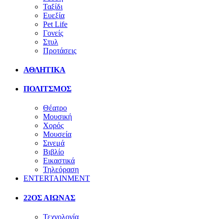
Ταξίδι
Ευεξία
Pet Life
Γονείς
Στυλ
Προτάσεις
ΑΘΛΗΤΙΚΑ
ΠΟΛΙΤΣΜΟΣ
Θέατρο
Μουσική
Χορός
Μουσεία
Σινεμά
Βιβλίο
Εικαστικά
Τηλεόραση
ENTERTAINMENT
22ΟΣ ΑΙΩΝΑΣ
Τεχνολογία