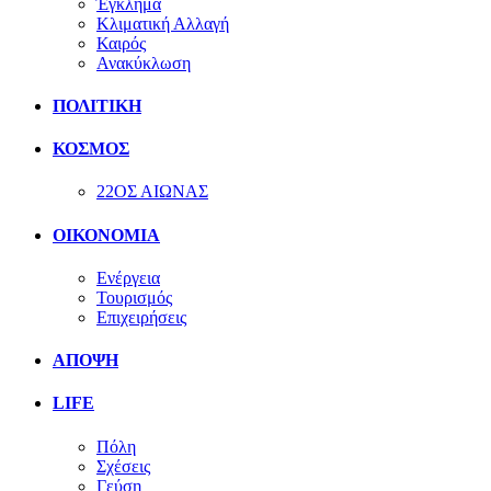
Έγκλημα
Κλιματική Αλλαγή
Καιρός
Ανακύκλωση
ΠΟΛΙΤΙΚΗ
ΚΟΣΜΟΣ
22ΟΣ ΑΙΩΝΑΣ
ΟΙΚΟΝΟΜΙΑ
Ενέργεια
Τουρισμός
Επιχειρήσεις
ΑΠΟΨΗ
LIFE
Πόλη
Σχέσεις
Γεύση