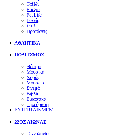
Ταξίδι
Ευεξία
Pet Life
Γονείς
Στυλ
Προτάσεις
ΑΘΛΗΤΙΚΑ
ΠΟΛΙΤΣΜΟΣ
Θέατρο
Μουσική
Χορός
Μουσεία
Σινεμά
Βιβλίο
Εικαστικά
Τηλεόραση
ENTERTAINMENT
22ΟΣ ΑΙΩΝΑΣ
Τεχνολογία