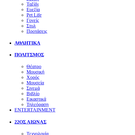
Ταξίδι
Ευεξία
Pet Life
Γονείς
Στυλ
Προτάσεις
ΑΘΛΗΤΙΚΑ
ΠΟΛΙΤΣΜΟΣ
Θέατρο
Μουσική
Χορός
Μουσεία
Σινεμά
Βιβλίο
Εικαστικά
Τηλεόραση
ENTERTAINMENT
22ΟΣ ΑΙΩΝΑΣ
Τεχνολογία