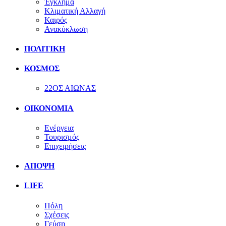
Έγκλημα
Κλιματική Αλλαγή
Καιρός
Ανακύκλωση
ΠΟΛΙΤΙΚΗ
ΚΟΣΜΟΣ
22ΟΣ ΑΙΩΝΑΣ
ΟΙΚΟΝΟΜΙΑ
Ενέργεια
Τουρισμός
Επιχειρήσεις
ΑΠΟΨΗ
LIFE
Πόλη
Σχέσεις
Γεύση