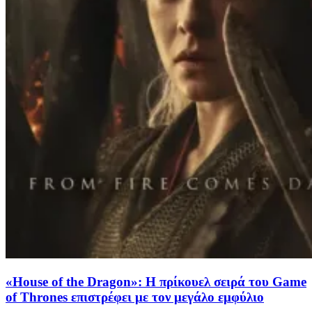
«House of the Dragon»: Η πρίκουελ σειρά του Game
of Thrones επιστρέφει με τον μεγάλο εμφύλιο