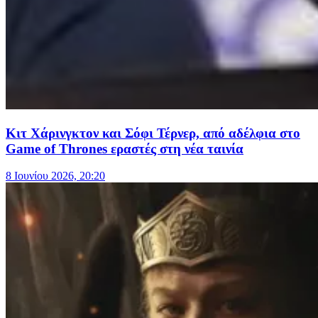
Κιτ Χάρινγκτον και Σόφι Τέρνερ, από αδέλφια στο
Game of Thrones εραστές στη νέα ταινία
8 Ιουνίου 2026, 20:20