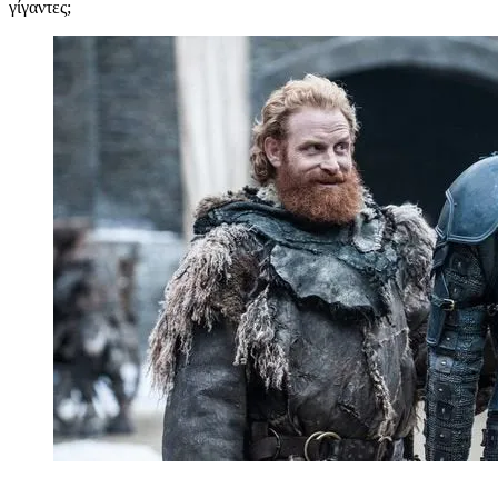
γίγαντες;