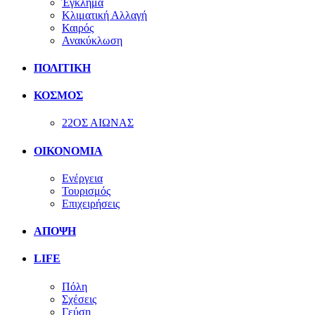
Έγκλημα
Κλιματική Αλλαγή
Καιρός
Ανακύκλωση
ΠΟΛΙΤΙΚΗ
ΚΟΣΜΟΣ
22ΟΣ ΑΙΩΝΑΣ
ΟΙΚΟΝΟΜΙΑ
Ενέργεια
Τουρισμός
Επιχειρήσεις
ΑΠΟΨΗ
LIFE
Πόλη
Σχέσεις
Γεύση