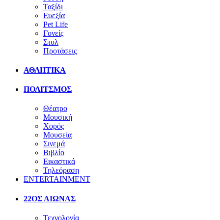
Ταξίδι
Ευεξία
Pet Life
Γονείς
Στυλ
Προτάσεις
ΑΘΛΗΤΙΚΑ
ΠΟΛΙΤΣΜΟΣ
Θέατρο
Μουσική
Χορός
Μουσεία
Σινεμά
Βιβλίο
Εικαστικά
Τηλεόραση
ENTERTAINMENT
22ΟΣ ΑΙΩΝΑΣ
Τεχνολογία