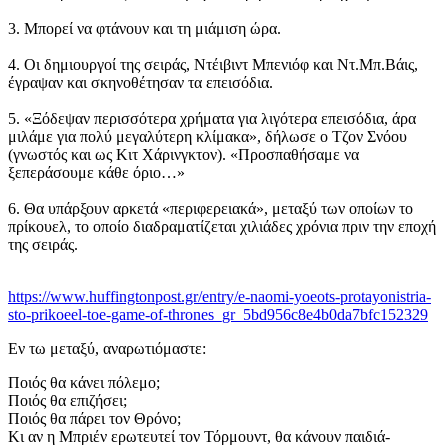
3. Μπορεί να φτάνουν και τη μιάμιση ώρα.
4. Οι δημιουργοί της σειράς, Ντέιβιντ Μπενιόφ και Ντ.Μπ.Βάις,
έγραψαν και σκηνοθέτησαν τα επεισόδια.
5. «Ξόδεψαν περισσότερα χρήματα για λιγότερα επεισόδια, άρα
μιλάμε για πολύ μεγαλύτερη κλίμακα», δήλωσε ο Τζον Σνόου
(γνωστός και ως Κιτ Χάρινγκτον). «Προσπαθήσαμε να
ξεπεράσουμε κάθε όριο…»
6. Θα υπάρξουν αρκετά «περιφερειακά», μεταξύ των οποίων το
πρίκουελ, το οποίο διαδραματίζεται χιλιάδες χρόνια πριν την εποχή
της σειράς.
https://www.huffingtonpost.gr/entry/e-naomi-yoeots-protayonistria-
sto-prikoeel-toe-game-of-thrones_gr_5bd956c8e4b0da7bfc152329
Εν τω μεταξύ, αναρωτιόμαστε:
Ποιός θα κάνει πόλεμο;
Ποιός θα επιζήσει;
Ποιός θα πάρει τον Θρόνο;
Κι αν η Μπριέν ερωτευτεί τον Τόρμουντ, θα κάνουν παιδιά-