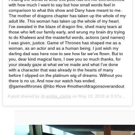
with how much I want to say but how small words feel in
comparison to what this show and Dany have meant to me.
The mother of dragons chapter has taken up the whole of my
adult life. This woman has taken up the whole of my heart.
I’ve sweated in the blaze of dragon fire, shed many tears at
those who left our family early, and wrung my brain dry trying
to do Khaleesi and the masterful words, actions (and names)
I was given, justice. Game of Thrones has shaped me as a
woman, as an actor and as a human being. I just wish my
darling dad was here now to see how far we’ve flown. But to
you, dear kind magical fans, I owe you so much thanks, for
your steady gaze at what we’ve made and what I’ve done
with a character that was already in the hearts of many
before I slipped on the platinum wig of dreams. Without you
there is no us. And now our watch has ended.
@gameofthrones @hbo #love #motherofdragonsoverandout
A post shared by @
emilia_clarke
on
May 19, 2019 at 9:37am PDT