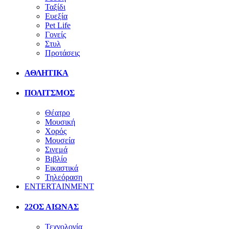
Ταξίδι
Ευεξία
Pet Life
Γονείς
Στυλ
Προτάσεις
ΑΘΛΗΤΙΚΑ
ΠΟΛΙΤΣΜΟΣ
Θέατρο
Μουσική
Χορός
Μουσεία
Σινεμά
Βιβλίο
Εικαστικά
Τηλεόραση
ENTERTAINMENT
22ΟΣ ΑΙΩΝΑΣ
Τεχνολογία