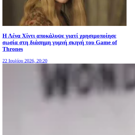
Η Λένα Χίντι αποκάλυψε γιατί χρησιμοποίησε
σωσία στη διάσημη γυμνή σκηνή του Game of
Thrones
22 Ιουλίου 2026, 20:20