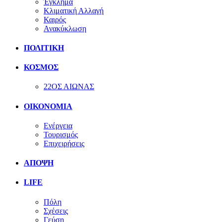
Έγκλημα
Κλιματική Αλλαγή
Καιρός
Ανακύκλωση
ΠΟΛΙΤΙΚΗ
ΚΟΣΜΟΣ
22ΟΣ ΑΙΩΝΑΣ
ΟΙΚΟΝΟΜΙΑ
Ενέργεια
Τουρισμός
Επιχειρήσεις
ΑΠΟΨΗ
LIFE
Πόλη
Σχέσεις
Γεύση