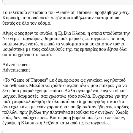
Το τελευταίο επεισόδιο του «Game of Thrones» προβλήθηκε χθες,
Κυριακή, μετά από οκτώ σεζόν που καθήλωσαν εκατομμύρια
θεατές σε όλο τον κόσμο.
Λίγες ώρες πριν το φινάλε, η Εμίλια Κλαρκ, η οποία υποδύεται την
Ντενέρις Ταργκάριεν, δημοσίευσε μερικές φωτογραφίες με τους
συμπρωταγωνιστές της από τα γυρίσματα και με αυτό τον τρόπο
μοιράστηκε με τους ακόλουθούς της, τις εμπειρίες που έζησε όλα
αυτά τα χρόνια στο πλατό.
Advertisement
Advertisement
«Το “Game of Thrones” με διαμόρφωσε ως γυναίκα, ως ηθοποιό
και άνθρωπο. Μακάρι να ζούσε ο αγαπημένος μου πατέρας για να
δει πόσο μακριά έχουμε φτάσει. Αλλά αγαπημένοι, ευγενικοί και
μαγικοί θαυμαστές, σας χρωστάω τόσο πολλά. Ευχαριστώ για την
πιστή παρακολούθηση σε όλο αυτό που δημιουργήσαμε και στα
όσα έχω κάνει με έναν χαρακτήρα που βρισκόταν ήδη στις καρδιές
πολλών, πριν βγάλω την πλατινένια περούκια των ονείρων. Χωρίς
εσάς, δεν υπάρχει εμείς. Και τώρα η βάρδιά μας έχει τελειώσει»,
έγραψε η Κλαρκ στη λεζάντα κάτω από τις φωτογραφίες.