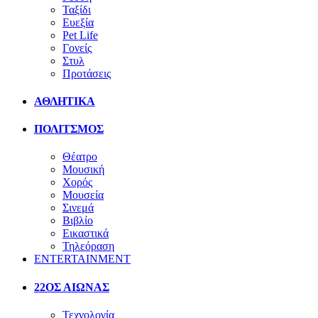
Ταξίδι
Ευεξία
Pet Life
Γονείς
Στυλ
Προτάσεις
ΑΘΛΗΤΙΚΑ
ΠΟΛΙΤΣΜΟΣ
Θέατρο
Μουσική
Χορός
Μουσεία
Σινεμά
Βιβλίο
Εικαστικά
Τηλεόραση
ENTERTAINMENT
22ΟΣ ΑΙΩΝΑΣ
Τεχνολογία