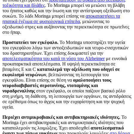
τοξικότητα και βλάβες
. Το Moringa μπορεί να μειώσει τη βλάβη
του ήπατος καθώς και την ίνωση και την αντίστροφη οξείδωση στο
συκώτι. Το λάδι Moringa μπορεί επίσης να
αποκαταστήσει τα
ηπατικά ένζυμα σε φυσιολογικά επίπεδα
, μειώνοντας το
οξειδωτικό στρες και αυξάνοντας την περιεκτικότητα σε πρωτεΐνες
στο ήπαρ.
Προστατεύει τον εγκέφαλο.
Το Moringa υποστηρίζει την υγεία
του εγκεφάλου λόγω των αντιοξειδωτικών και νευρο-ενισχυτικών
του δραστηριοτήτων. Έχει επίσης δοκιμαστεί για την
αποτελεσματικότητα του κατά τη νόσο του Alzheimer
με ευνοϊκά
προκαταρκτικά αποτελέσματα. Η υψηλή περιεκτικότητα σε
βιταμίνες Ε και C
καταπολεμά την οξείδωση που οδηγεί σε
εκφυλισμό νευρώνων
, βελτιώνοντας τη λειτουργία του
εγκεφάλου. Είναι επίσης σε θέση να
ομαλοποιήσει τους
νευροδιαβιβαστές σεροτονίνης, ντοπαμίνης και
νοραδρεναλίνης
στον εγκέφαλο, οι οποίοι παίζουν βασικό ρόλο
στη μνήμη, τη διάθεση, τη λειτουργία των οργάνων, τις αντιδράσεις
σε ερέθισμα όπως το άγχος και την ευχαρίστηση και την ψυχική
υγεία.
Περιέχει αντιμικροβιακές και αντιβακτηριακές ιδιότητες.
Το
Moringa έχει αντιβακτηριακές και αντιμυκητιακές ιδιότητες που
καταπολεμούν τις λοιμώξεις. Έχει αποδειχθεί
αποτελεσματικό
έναντι των τύπων μυκήτων
που προκαλούν λοιμώξεις
στο δέρμα