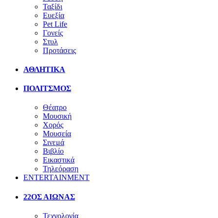
Ταξίδι
Ευεξία
Pet Life
Γονείς
Στυλ
Προτάσεις
ΑΘΛΗΤΙΚΑ
ΠΟΛΙΤΣΜΟΣ
Θέατρο
Μουσική
Χορός
Μουσεία
Σινεμά
Βιβλίο
Εικαστικά
Τηλεόραση
ENTERTAINMENT
22ΟΣ ΑΙΩΝΑΣ
Τεχνολογία