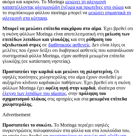
ακόμα και καρκίνο. Το Moringa
μειώνει τη φλεγμονή
καταστέλλοντας φλεγμονώδη ένζυμα και πρωτεΐνες στο σώμα
και
το συμπύκνωμα φύλλου moringa μπορεί να
μειώσει σημαντικά τη
φλεγμονή στα κύτταρα
.
Μπορεί να μειώσει επίπεδα σακχάρου στο αίμα
. Έχει βρεθεί οτι
η σκόνη φύλλων Moringa είναι αποτελεσματική στη
μείωση των
επιπέδων λιπιδίων και γλυκόζης
και στη
ρύθμιση του
οξειδωτικού στρες
σε
διαβητικούς ασθενείς
. Δεν είναι λίγες οι
μελέτες που έχουν δείξει οτι διαβητικοί ασθενείς που κατανάλωσαν
συστηματικά φύλλα Moringa, είχαν αισθητά μειωμένα επίπεδα
γλυκόζης (σε κατάσταση νηστείας).
Προστατεύει την καρδιά και μειώνει τη χοληστερίνη.
Οι
υψηλές ποσότητες χοληστερόλης στο αίμα έχουν συνδεθεί με
αυξημένο κίνδυνο καρδιακών παθήσεων. Έχει βρεθεί οτι η σκόνη
φύλλων Moringa έχει
οφέλη υγιή στην καρδιά
, ιδιαίτερα στον
έλεγχο των λιπιδίων του αίματος
, στην
πρόληψη του
σχηματισμού πλάκας
στις αρτηρίες και στα
μειωμένα επίπεδα
χοληστερόλης
.
Advertisement
Προστατεύει το συκώτι.
Το Moringa περιέχει υψηλές
συγκεντρώσεις πολυφαινολών στα φύλλα και στα λουλούδια του,
τα οποία έχει βρεθεί οτι
προστατεύουν το συκώτι από οξείδωση,