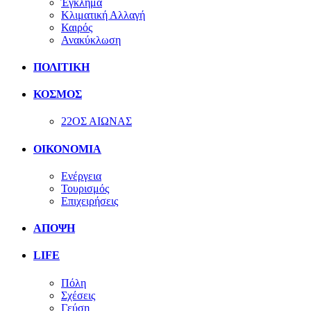
Έγκλημα
Κλιματική Αλλαγή
Καιρός
Ανακύκλωση
ΠΟΛΙΤΙΚΗ
ΚΟΣΜΟΣ
22ΟΣ ΑΙΩΝΑΣ
ΟΙΚΟΝΟΜΙΑ
Ενέργεια
Τουρισμός
Επιχειρήσεις
ΑΠΟΨΗ
LIFE
Πόλη
Σχέσεις
Γεύση