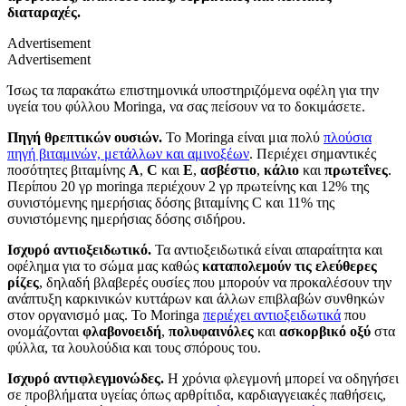
διαταραχές.
Advertisement
Advertisement
Ίσως τα παρακάτω επιστημονικά υποστηριζόμενα οφέλη για την
υγεία του φύλλου Moringa, να σας πείσουν να το δοκιμάσετε.
Πηγή θρεπτικών ουσιών.
Το Moringa είναι μια πολύ
πλούσια
πηγή βιταμινών, μετάλλων και αμινοξέων
. Περιέχει σημαντικές
ποσότητες βιταμίνης
Α
,
C
και
Ε
,
ασβέστιο
,
κάλιο
και
πρωτεΐνες
.
Περίπου 20 γρ moringa περιέχουν 2 γρ πρωτείνης και 12% της
συνιστόμενης ημερήσιας δόσης βιταμίνης C και 11% της
συνιστόμενης ημερήσιας δόσης σιδήρου.
Ισχυρό αντιοξειδωτικό.
Τα αντιοξειδωτικά είναι απαραίτητα και
οφέλημα για το σώμα μας καθώς
καταπολεμούν τις ελεύθερες
ρίζες
, δηλαδή βλαβερές ουσίες που μπορούν να προκαλέσουν την
ανάπτυξη καρκινικών κυττάρων και άλλων επιβλαβών συνθηκών
στον οργανισμό μας. Το Moringa
περιέχει αντιοξειδωτικά
που
ονομάζονται
φλαβονοειδή
,
πολυφαινόλες
και
ασκορβικό οξύ
στα
φύλλα, τα λουλούδια και τους σπόρους του.
Ισχυρό αντιφλεγμονώδες.
Η χρόνια φλεγμονή μπορεί να οδηγήσει
σε προβλήματα υγείας όπως αρθρίτιδα, καρδιαγγειακές παθήσεις,