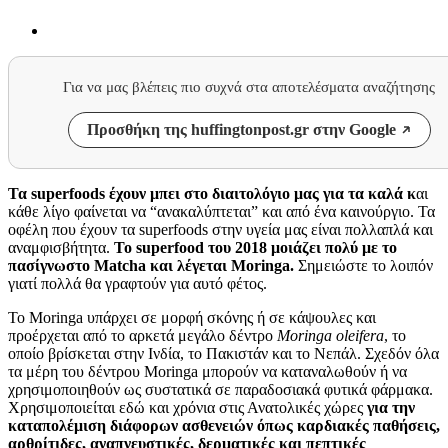
Για να μας βλέπεις πιο συχνά στα αποτελέσματα αναζήτησης
Προσθήκη της huffingtonpost.gr στην Google
Τα superfoods έχουν μπει στο διαιτολόγιο μας για τα καλά κ
αι
κάθε λίγο φαίνεται να “ανακαλύπτεται” και από ένα καινούργιο. Τα
οφέλη που έχουν τα superfoods στην υγεία μας είναι πολλαπλά και
αναμφισβήτητα.
Το superfood του 2018 μοιάζει πολύ με το
πασίγνωστο Matcha και λέγεται Moringa.
Σημειώστε το λοιπόν
γιατί πολλά θα γραφτούν για αυτό φέτος.
Το Moringa υπάρχει σε μορφή σκόνης ή σε κάψουλες και
προέρχεται από το αρκετά μεγάλο δέντρο
Moringa oleifera
, το
οποίο βρίσκεται στην Ινδία, το Πακιστάν και το Νεπάλ. Σχεδόν όλα
τα μέρη του δέντρου Moringa μπορούν να καταναλωθούν ή να
χρησιμοποιηθούν ως συστατικά σε παραδοσιακά φυτικά φάρμακα.
Χρησιμοποιείται εδώ και χρόνια στις Ανατολικές χώρες
για την
καταπολέμιση διάφορων ασθενειών όπως καρδιακές παθήσεις,
αρθρίτιδες, αναπνευστικές, δερματικές και πεπτικές