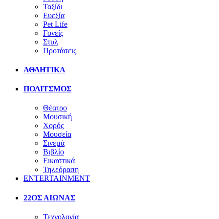
Ταξίδι
Ευεξία
Pet Life
Γονείς
Στυλ
Προτάσεις
ΑΘΛΗΤΙΚΑ
ΠΟΛΙΤΣΜΟΣ
Θέατρο
Μουσική
Χορός
Μουσεία
Σινεμά
Βιβλίο
Εικαστικά
Τηλεόραση
ENTERTAINMENT
22ΟΣ ΑΙΩΝΑΣ
Τεχνολογία