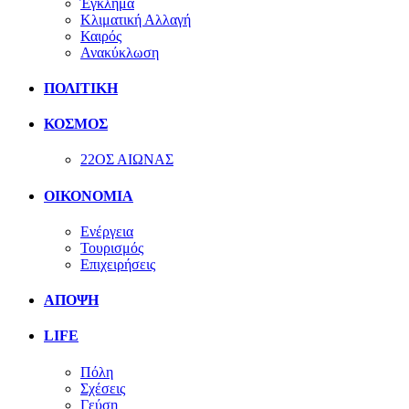
Έγκλημα
Κλιματική Αλλαγή
Καιρός
Ανακύκλωση
ΠΟΛΙΤΙΚΗ
ΚΟΣΜΟΣ
22ΟΣ ΑΙΩΝΑΣ
ΟΙΚΟΝΟΜΙΑ
Ενέργεια
Τουρισμός
Επιχειρήσεις
ΑΠΟΨΗ
LIFE
Πόλη
Σχέσεις
Γεύση