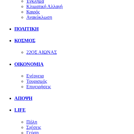
Έγκλημα
Κλιματική Αλλαγή
Καιρός
Ανακύκλωση
ΠΟΛΙΤΙΚΗ
ΚΟΣΜΟΣ
22ΟΣ ΑΙΩΝΑΣ
ΟΙΚΟΝΟΜΙΑ
Ενέργεια
Τουρισμός
Επιχειρήσεις
ΑΠΟΨΗ
LIFE
Πόλη
Σχέσεις
Γεύση