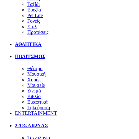
Ταξίδι
Ευεξία
Pet Life
Γονείς
Στυλ
Προτάσεις
ΑΘΛΗΤΙΚΑ
ΠΟΛΙΤΣΜΟΣ
Θέατρο
Μουσική
Χορός
Μουσεία
Σινεμά
Βιβλίο
Εικαστικά
Τηλεόραση
ENTERTAINMENT
22ΟΣ ΑΙΩΝΑΣ
Τεχνολογία