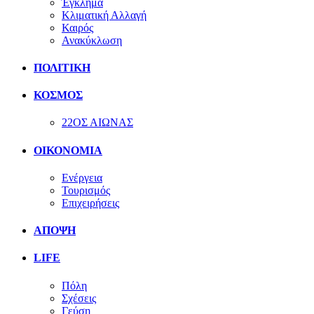
Έγκλημα
Κλιματική Αλλαγή
Καιρός
Ανακύκλωση
ΠΟΛΙΤΙΚΗ
ΚΟΣΜΟΣ
22ΟΣ ΑΙΩΝΑΣ
ΟΙΚΟΝΟΜΙΑ
Ενέργεια
Τουρισμός
Επιχειρήσεις
ΑΠΟΨΗ
LIFE
Πόλη
Σχέσεις
Γεύση