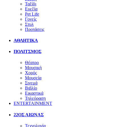
Ταξίδι
Ευεξία
Pet Life
Γονείς
Στυλ
Προτάσεις
ΑΘΛΗΤΙΚΑ
ΠΟΛΙΤΣΜΟΣ
Θέατρο
Μουσική
Χορός
Μουσεία
Σινεμά
Βιβλίο
Εικαστικά
Τηλεόραση
ENTERTAINMENT
22ΟΣ ΑΙΩΝΑΣ
Τεχνολογία