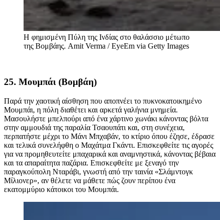
Η φημισμένη Πύλη της Ινδίας στο θαλάσσιο μέτωπο
της Βομβάης.
Amit Verma / EyeEm via Getty Images
25. Μουμπάι (Βομβάη)
Παρά την χαοτική αίσθηση που αποπνέει το πυκνοκατοικημένο
Μουμπάι, η πόλη διαθέτει και αρκετά γαλήνια μνημεία.
Μασουλήστε μπελπούρι από ένα χάρτινο χωνάκι κάνοντας βόλτα
στην αμμουδιά της παραλία Τσαουπάτι και, στη συνέχεια,
περπατήστε μέχρι το Μάνι Μπχαβάν, το κτίριο όπου έζησε, έδρασε
και τελικά συνελήφθη ο Μαχάτμα Γκάντι. Επισκεφθείτε τις αγορές
για να προμηθευτείτε μπαχαρικά και αναμνηστικά, κάνοντας βέβαια
και τα απαραίτητα παζάρια. Επισκεφθείτε με ξεναγό την
παραγκούπολη Νταράβι, γνωστή από την ταινία «Σλάμντογκ
Μίλιονερ», αν θέλετε να μάθετε πώς ζουν περίπου ένα
εκατομμύριο κάτοικοι του Μουμπάι.