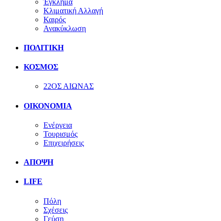
Έγκλημα
Κλιματική Αλλαγή
Καιρός
Ανακύκλωση
ΠΟΛΙΤΙΚΗ
ΚΟΣΜΟΣ
22ΟΣ ΑΙΩΝΑΣ
ΟΙΚΟΝΟΜΙΑ
Ενέργεια
Τουρισμός
Επιχειρήσεις
ΑΠΟΨΗ
LIFE
Πόλη
Σχέσεις
Γεύση