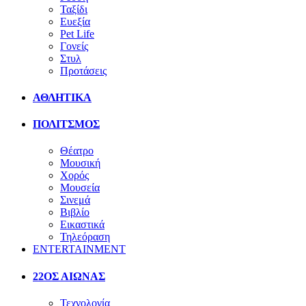
Ταξίδι
Ευεξία
Pet Life
Γονείς
Στυλ
Προτάσεις
ΑΘΛΗΤΙΚΑ
ΠΟΛΙΤΣΜΟΣ
Θέατρο
Μουσική
Χορός
Μουσεία
Σινεμά
Βιβλίο
Εικαστικά
Τηλεόραση
ENTERTAINMENT
22ΟΣ ΑΙΩΝΑΣ
Τεχνολογία