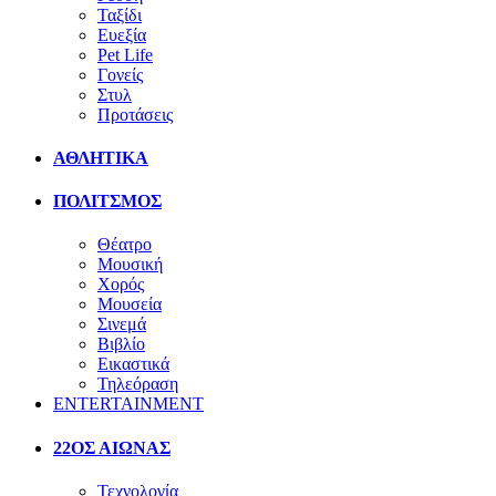
Ταξίδι
Ευεξία
Pet Life
Γονείς
Στυλ
Προτάσεις
ΑΘΛΗΤΙΚΑ
ΠΟΛΙΤΣΜΟΣ
Θέατρο
Μουσική
Χορός
Μουσεία
Σινεμά
Βιβλίο
Εικαστικά
Τηλεόραση
ENTERTAINMENT
22ΟΣ ΑΙΩΝΑΣ
Τεχνολογία