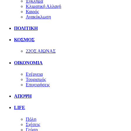
Έγκλημα
Κλιματική Αλλαγή
Καιρός
Ανακύκλωση
ΠΟΛΙΤΙΚΗ
ΚΟΣΜΟΣ
22ΟΣ ΑΙΩΝΑΣ
ΟΙΚΟΝΟΜΙΑ
Ενέργεια
Τουρισμός
Επιχειρήσεις
ΑΠΟΨΗ
LIFE
Πόλη
Σχέσεις
Γεύση