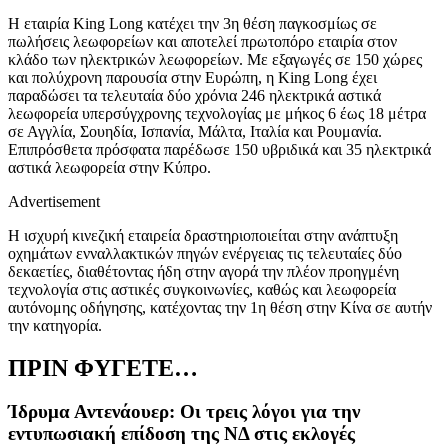
Η εταιρία King Long κατέχει την 3η θέση παγκοσμίως σε
πωλήσεις λεωφορείων και αποτελεί πρωτοπόρο εταιρία στον
κλάδο των ηλεκτρικών λεωφορείων. Με εξαγωγές σε 150 χώρες
και πολύχρονη παρουσία στην Ευρώπη, η
King Long
έχει
παραδώσει τα τελευταία δύο χρόνια 246 ηλεκτρικά αστικά
λεωφορεία υπερσύγχρονης τεχνολογίας με μήκος 6 έως 18 μέτρα
σε Αγγλία, Σουηδία, Ισπανία, Μάλτα, Ιταλία και Ρουμανία.
Επιπρόσθετα πρόσφατα παρέδωσε 150 υβριδικά και 35 ηλεκτρικά
αστικά λεωφορεία στην Κύπρο.
Advertisement
Η ισχυρή κινεζική εταιρεία δραστηριοποιείται στην ανάπτυξη
οχημάτων ενναλλακτικών πηγών ενέργειας τις τελευταίες δύο
δεκαετίες, διαθέτοντας ήδη στην αγορά την πλέον προηγμένη
τεχνολογία στις αστικές συγκοινωνίες, καθώς και λεωφορεία
αυτόνομης οδήγησης, κατέχοντας την 1η θέση στην Κίνα σε αυτήν
την κατηγορία.
ΠΡΙΝ ΦΥΓΕΤΕ…
Ίδρυμα Αντενάουερ: Οι τρεις λόγοι για την
εντυπωσιακή επίδοση της ΝΔ στις εκλογές