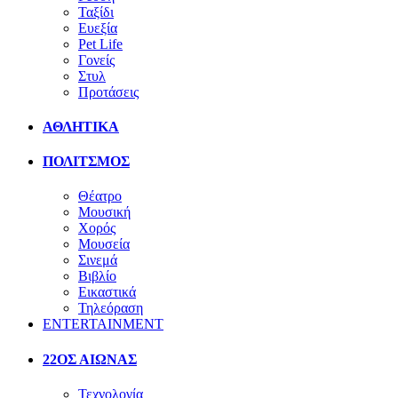
Ταξίδι
Ευεξία
Pet Life
Γονείς
Στυλ
Προτάσεις
ΑΘΛΗΤΙΚΑ
ΠΟΛΙΤΣΜΟΣ
Θέατρο
Μουσική
Χορός
Μουσεία
Σινεμά
Βιβλίο
Εικαστικά
Τηλεόραση
ENTERTAINMENT
22ΟΣ ΑΙΩΝΑΣ
Τεχνολογία