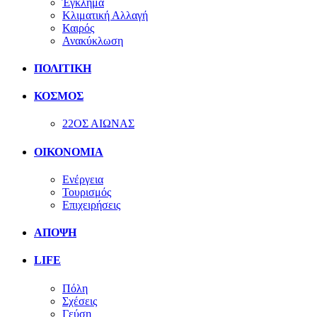
Έγκλημα
Κλιματική Αλλαγή
Καιρός
Ανακύκλωση
ΠΟΛΙΤΙΚΗ
ΚΟΣΜΟΣ
22ΟΣ ΑΙΩΝΑΣ
ΟΙΚΟΝΟΜΙΑ
Ενέργεια
Τουρισμός
Επιχειρήσεις
ΑΠΟΨΗ
LIFE
Πόλη
Σχέσεις
Γεύση