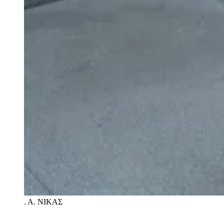
.
A. NIKAΣ