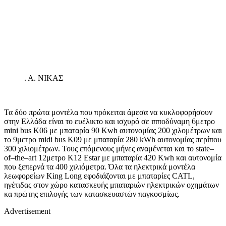
.
A. NIKAΣ
Τα δύο πρώτα μοντέλα που πρόκειται άμεσα να κυκλοφορήσουν
στην Ελλάδα είναι το ευέλικτο και ισχυρό σε ιπποδύναμη 6μετρο
mini bus K
06 με μπαταρία 90
Kwh
αυτονομίας 200 χιλομέτρων και
το 9μετρο
midi bus
Κ09 με μπαταρία 280
kWh
αυτονομίας περίπου
300 χιλιομέτρων. Τους επόμενους μήνες αναμένεται και το
state
–
of
–
the
–
art
12μετρο Κ12
Estar
με μπαταρία 420
Kwh
και αυτονομία
που ξεπερνά τα 400 χιλιόμετρα. Όλα τα ηλεκτρικά μοντέλα
λεωφορείων
King Long
εφοδιάζονται με μπαταρίες
CATL
,
ηγέτιδας στον χώρο κατασκευής μπαταριών ηλεκτρικών οχημάτων
κα πρώτης επιλογής των κατασκευαστών παγκοσμίως.
Advertisement