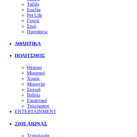
Ταξίδι
Ευεξία
Pet Life
Γονείς
Στυλ
Προτάσεις
ΑΘΛΗΤΙΚΑ
ΠΟΛΙΤΣΜΟΣ
Θέατρο
Μουσική
Χορός
Μουσεία
Σινεμά
Βιβλίο
Εικαστικά
Τηλεόραση
ENTERTAINMENT
22ΟΣ ΑΙΩΝΑΣ
Τεχνολογία