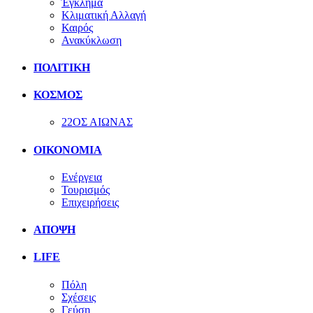
Έγκλημα
Κλιματική Αλλαγή
Καιρός
Ανακύκλωση
ΠΟΛΙΤΙΚΗ
ΚΟΣΜΟΣ
22ΟΣ ΑΙΩΝΑΣ
ΟΙΚΟΝΟΜΙΑ
Ενέργεια
Τουρισμός
Επιχειρήσεις
ΑΠΟΨΗ
LIFE
Πόλη
Σχέσεις
Γεύση