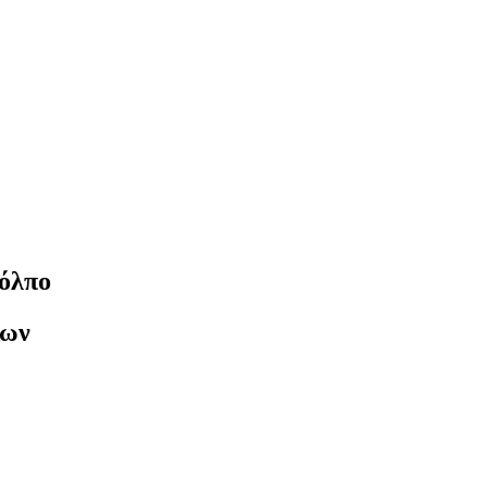
όλπο
κων