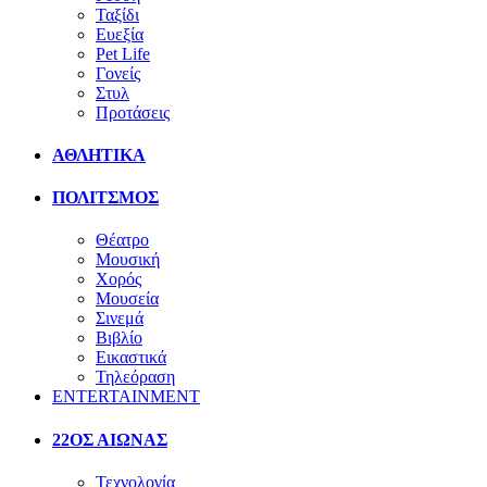
Ταξίδι
Ευεξία
Pet Life
Γονείς
Στυλ
Προτάσεις
ΑΘΛΗΤΙΚΑ
ΠΟΛΙΤΣΜΟΣ
Θέατρο
Μουσική
Χορός
Μουσεία
Σινεμά
Βιβλίο
Εικαστικά
Τηλεόραση
ENTERTAINMENT
22ΟΣ ΑΙΩΝΑΣ
Τεχνολογία