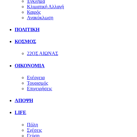
Έγκλημα
Κλιματική Αλλαγή
Καιρός
Ανακύκλωση
ΠΟΛΙΤΙΚΗ
ΚΟΣΜΟΣ
22ΟΣ ΑΙΩΝΑΣ
ΟΙΚΟΝΟΜΙΑ
Ενέργεια
Τουρισμός
Επιχειρήσεις
ΑΠΟΨΗ
LIFE
Πόλη
Σχέσεις
Γεύση