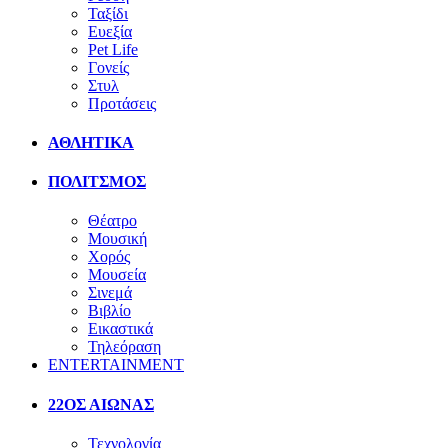
Ταξίδι
Ευεξία
Pet Life
Γονείς
Στυλ
Προτάσεις
ΑΘΛΗΤΙΚΑ
ΠΟΛΙΤΣΜΟΣ
Θέατρο
Μουσική
Χορός
Μουσεία
Σινεμά
Βιβλίο
Εικαστικά
Τηλεόραση
ENTERTAINMENT
22ΟΣ ΑΙΩΝΑΣ
Τεχνολογία