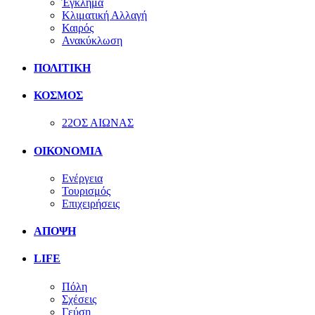
Έγκλημα
Κλιματική Αλλαγή
Καιρός
Ανακύκλωση
ΠΟΛΙΤΙΚΗ
ΚΟΣΜΟΣ
22ΟΣ ΑΙΩΝΑΣ
ΟΙΚΟΝΟΜΙΑ
Ενέργεια
Τουρισμός
Επιχειρήσεις
ΑΠΟΨΗ
LIFE
Πόλη
Σχέσεις
Γεύση