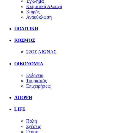
Έγκλημα
Κλιματική Αλλαγή
Καιρός
Ανακύκλωση
ΠΟΛΙΤΙΚΗ
ΚΟΣΜΟΣ
22ΟΣ ΑΙΩΝΑΣ
ΟΙΚΟΝΟΜΙΑ
Ενέργεια
Τουρισμός
Επιχειρήσεις
ΑΠΟΨΗ
LIFE
Πόλη
Σχέσεις
Γεύση