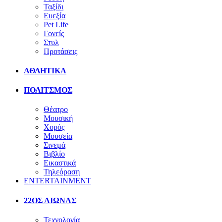
Ταξίδι
Ευεξία
Pet Life
Γονείς
Στυλ
Προτάσεις
ΑΘΛΗΤΙΚΑ
ΠΟΛΙΤΣΜΟΣ
Θέατρο
Μουσική
Χορός
Μουσεία
Σινεμά
Βιβλίο
Εικαστικά
Τηλεόραση
ENTERTAINMENT
22ΟΣ ΑΙΩΝΑΣ
Τεχνολογία