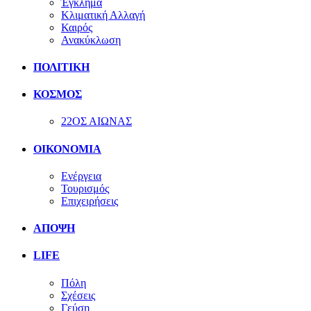
Έγκλημα
Κλιματική Αλλαγή
Καιρός
Ανακύκλωση
ΠΟΛΙΤΙΚΗ
ΚΟΣΜΟΣ
22ΟΣ ΑΙΩΝΑΣ
ΟΙΚΟΝΟΜΙΑ
Ενέργεια
Τουρισμός
Επιχειρήσεις
ΑΠΟΨΗ
LIFE
Πόλη
Σχέσεις
Γεύση