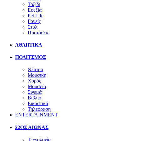
Ταξίδι
Ευεξία
Pet Life
Γονείς
Στυλ
Προτάσεις
ΑΘΛΗΤΙΚΑ
ΠΟΛΙΤΣΜΟΣ
Θέατρο
Μουσική
Χορός
Μουσεία
Σινεμά
Βιβλίο
Εικαστικά
Τηλεόραση
ENTERTAINMENT
22ΟΣ ΑΙΩΝΑΣ
Τεχνολογία