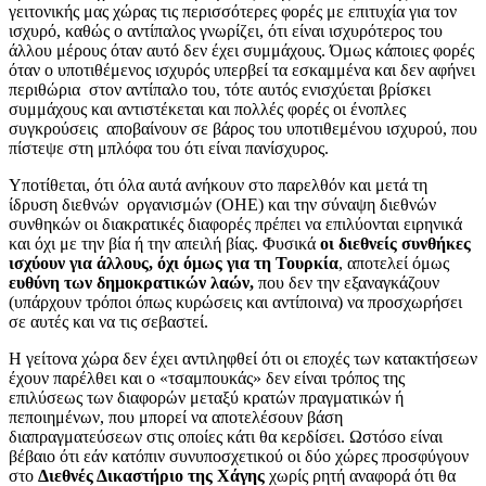
γειτονικής μας χώρας τις περισσότερες φορές με επιτυχία για τον
ισχυρό, καθώς ο αντίπαλος γνωρίζει, ότι είναι ισχυρότερος του
άλλου μέρους όταν αυτό δεν έχει συμμάχους. Όμως κάποιες φορές
όταν ο υποτιθέμενος ισχυρός υπερβεί τα εσκαμμένα και δεν αφήνει
περιθώρια στον αντίπαλο του, τότε αυτός ενισχύεται βρίσκει
συμμάχους και αντιστέκεται και πολλές φορές οι ένοπλες
συγκρούσεις αποβαίνουν σε βάρος του υποτιθεμένου ισχυρού, που
πίστεψε στη μπλόφα του ότι είναι πανίσχυρος.
Υποτίθεται, ότι όλα αυτά ανήκουν στο παρελθόν και μετά τη
ίδρυση διεθνών οργανισμών (ΟΗΕ) και την σύναψη διεθνών
συνθηκών οι διακρατικές διαφορές πρέπει να επιλύονται ειρηνικά
και όχι με την βία ή την απειλή βίας. Φυσικά
οι διεθνείς συνθήκες
ισχύουν για άλλους, όχι όμως για τη Τουρκία
, αποτελεί όμως
ευθύνη των δημοκρατικών λαών,
που δεν την εξαναγκάζουν
(υπάρχουν τρόποι όπως κυρώσεις και αντίποινα) να προσχωρήσει
σε αυτές και να τις σεβαστεί.
Η γείτονα χώρα δεν έχει αντιληφθεί ότι οι εποχές των κατακτήσεων
έχουν παρέλθει και ο «τσαμπουκάς» δεν είναι τρόπος της
επιλύσεως των διαφορών μεταξύ κρατών πραγματικών ή
πεποιημένων, που μπορεί να αποτελέσουν βάση
διαπραγματεύσεων στις οποίες κάτι θα κερδίσει. Ωστόσο είναι
βέβαιο ότι εάν κατόπιν συνυποσχετικού οι δύο χώρες προσφύγουν
στο
Διεθνές Δικαστήριο της Χάγης
χωρίς ρητή αναφορά ότι θα