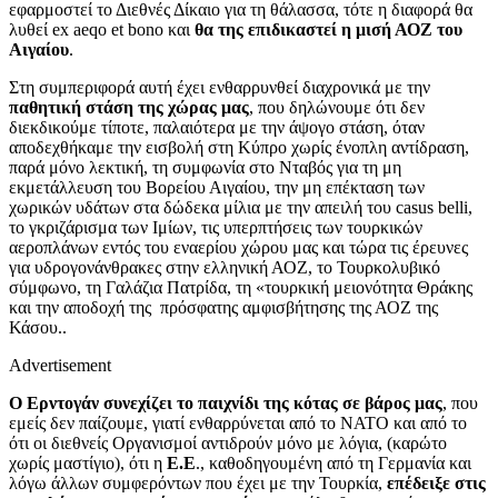
εφαρμοστεί το Διεθνές Δίκαιο για τη θάλασσα, τότε η διαφορά θα
λυθεί ex aeqo et bono και
θα της επιδικαστεί η μισή ΑΟΖ του
Αιγαίου
.
Στη συμπεριφορά αυτή έχει ενθαρρυνθεί διαχρονικά με την
παθητική στάση της χώρας μας
, που δηλώνουμε ότι δεν
διεκδικούμε τίποτε, παλαιότερα με την άψογο στάση, όταν
αποδεχθήκαμε την εισβολή στη Κύπρο χωρίς ένοπλη αντίδραση,
παρά μόνο λεκτική, τη συμφωνία στο Νταβός για τη μη
εκμετάλλευση του Βορείου Αιγαίου, την μη επέκταση των
χωρικών υδάτων στα δώδεκα μίλια με την απειλή του casus belli,
το γκριζάρισμα των Ιμίων, τις υπερπτήσεις των τουρκικών
αεροπλάνων εντός του εναερίου χώρου μας και τώρα τις έρευνες
για υδρογονάνθρακες στην ελληνική ΑΟΖ, το Τουρκολυβικό
σύμφωνο, τη Γαλάζια Πατρίδα, τη «τουρκική μειονότητα Θράκης
και την αποδοχή της πρόσφατης αμφισβήτησης της ΑΟΖ της
Κάσου..
Advertisement
Ο Ερντογάν συνεχίζει το παιχνίδι της κότας σε βάρος μας
, που
εμείς δεν παίζουμε, γιατί ενθαρρύνεται από το ΝΑΤΟ και από το
ότι οι διεθνείς Οργανισμοί αντιδρούν μόνο με λόγια, (καρώτο
χωρίς μαστίγιο), ότι η
Ε.Ε
., καθοδηγουμένη από τη Γερμανία και
λόγω άλλων συμφερόντων που έχει με την Τουρκία,
επέδειξε στις