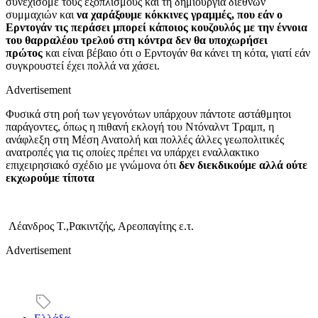
συνεχίσομε τους εξοπλισμούς και τη δημιουργία διεθνών
συμμαχιών και
να χαράξουμε κόκκινες γραμμές, που εάν ο
Ερντογάν τις περάσει μπορεί κάποιος κουζουλός με την έννοια
του θαρραλέου τρελού στη κόντρα δεν θα υποχωρήσει
πρώτος
και είναι βέβαιο ότι ο Ερντογάν θα κάνει τη κότα, γιατί εάν
συγκρουστεί έχει πολλά να χάσει.
Advertisement
Φυσικά στη ροή των γεγονότων υπάρχουν πάντοτε αστάθμητοι
παράγοντες, όπως η πιθανή εκλογή του Ντόναλντ Τραμπ, η
ανάφλεξη στη Μέση Ανατολή και πολλές άλλες γεωπολιτικές
ανατροπές για τις οποίες πρέπει να υπάρχει εναλλακτικο
επιχειρησιακό σχέδιο με γνώμονα ότι
δεν διεκδικούμε αλλά ούτε
εκχωρούμε τίποτα
Λέανδρος Τ.,Ρακιντζής, Αρεοπαγίτης ε.τ.
Advertisement