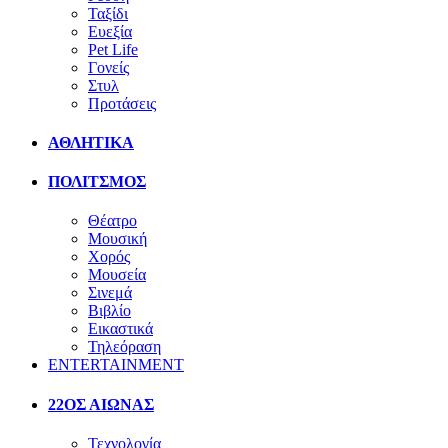
Ταξίδι
Ευεξία
Pet Life
Γονείς
Στυλ
Προτάσεις
ΑΘΛΗΤΙΚΑ
ΠΟΛΙΤΣΜΟΣ
Θέατρο
Μουσική
Χορός
Μουσεία
Σινεμά
Βιβλίο
Εικαστικά
Τηλεόραση
ENTERTAINMENT
22ΟΣ ΑΙΩΝΑΣ
Τεχνολογία