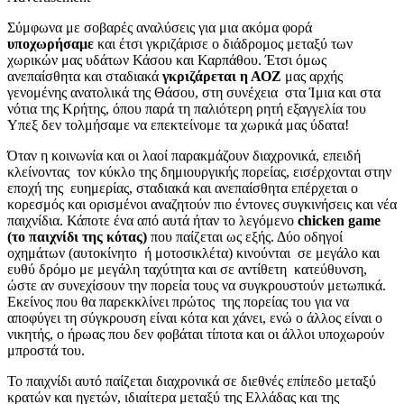
Σύμφωνα με σοβαρές αναλύσεις για μια ακόμα φορά
υποχωρήσαμε
και έτσι γκριζάρισε ο διάδρομος μεταξύ των
χωρικών μας υδάτων Κάσου και Καρπάθου. Έτσι όμως
ανεπαίσθητα και σταδιακά
γκριζάρεται η ΑΟΖ
μας αρχής
γενομένης ανατολικά της Θάσου, στη συνέχεια στα Ίμια και στα
νότια της Κρήτης, όπου παρά τη παλιότερη ρητή εξαγγελία του
Υπεξ δεν τολμήσαμε να επεκτείνομε τα χωρικά μας ύδατα!
Όταν η κοινωνία και οι λαοί παρακμάζουν διαχρονικά, επειδή
κλείνοντας τον κύκλο της δημιουργικής πορείας, εισέρχονται στην
εποχή της ευημερίας, σταδιακά και ανεπαίσθητα επέρχεται ο
κορεσμός και ορισμένοι αναζητούν πιο έντονες συγκινήσεις και νέα
παιχνίδια. Κάποτε ένα από αυτά ήταν το λεγόμενο
chicken game
(το παιχνίδι της κότας)
που παίζεται ως εξής. Δύο οδηγοί
οχημάτων (αυτοκίνητο ή μοτοσικλέτα) κινούνται σε μεγάλο και
ευθύ δρόμο με μεγάλη ταχύτητα και σε αντίθετη κατεύθυνση,
ώστε αν συνεχίσουν την πορεία τους να συγκρουστούν μετωπικά.
Εκείνος που θα παρεκκλίνει πρώτος της πορείας του για να
αποφύγει τη σύγκρουση είναι κότα και χάνει, ενώ ο άλλος είναι ο
νικητής, ο ήρωας που δεν φοβάται τίποτα και οι άλλοι υποχωρούν
μπροστά του.
Το παιχνίδι αυτό παίζεται διαχρονικά σε διεθνές επίπεδο μεταξύ
κρατών και ηγετών, ιδιαίτερα μεταξύ της Ελλάδας και της