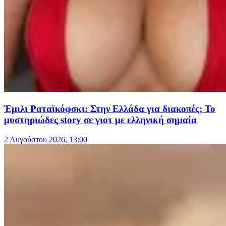
Έμιλι Ραταϊκόφσκι: Στην Ελλάδα για διακοπές; Το
μυστηριώδες story σε γιοτ με ελληνική σημαία
2 Αυγούστου 2026, 13:00