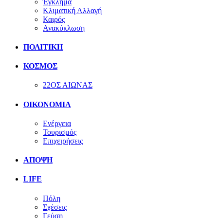
Έγκλημα
Κλιματική Αλλαγή
Καιρός
Ανακύκλωση
ΠΟΛΙΤΙΚΗ
ΚΟΣΜΟΣ
22ΟΣ ΑΙΩΝΑΣ
ΟΙΚΟΝΟΜΙΑ
Ενέργεια
Τουρισμός
Επιχειρήσεις
ΑΠΟΨΗ
LIFE
Πόλη
Σχέσεις
Γεύση