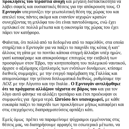
προκλήσεις του τεράστια ανοχή
και μεγάλη διστακτικότητα να
λάβει σαφείς και ουσιαστικές θέσεις για την απόκρουση τους. Ο
Ερντογάν
υπερτονίζει την γεωπολιτική θέση της χώρας του και
απειλεί τους πάντες ακόμα και εναντίον ισχυρών κρατών
συνεχίζοντας τη μπλόφα του ότι είναι παντοδύναμος, ενώ έχει
εμπλακεί σε πολλά μέτωπα και η οικονομία της χώρας του έχει
πάρει τον κατήφορο.
Φαίνεται, ότι πολλά από τα δεδομένα από το παρελθόν, στα οποία
στηρίζεται ο Ερντογάν για να παίζει το παιχνίδι της κότας ή κατ’
άλλους τη γάτα με το ποντίκι κάποια στιγμή άλλαξαν υπέρ ημών,
γιατί καταφέραμε και αποκρούσαμε επιτυχώς την εισβολή των
προσφύγων στον Έβρο, την κινητοποίηση του πολεμικού ναυτικού,
άρχισε ο αξιόμαχος εξοπλισμός των ενόπλων δυνάμεων, κτίσαμε
διεθνείς συμμαχίες με την ενεργό παρέμβαση της Γαλλίας και
απομονώσαμε την γείτονα διπλωματικά διεθνώς, ρυθμίσαμε την
ΑΟΖ με την Αίγυπτο και την Ιταλία .
Ο Ερντογάν αντιλήφθηκε
ότι τα πράγματα αλλάζουν τάχιστα σε βάρος του
και για τον
λόγο αυτό φάνηκε να αλλάζει τροπάριο και έτσι προέκυψαν οι
συμφωνίες για ήρεμα νερά.
Ωστόσο δεν υπαναχωρεί,
με κάθε
ευκαιρία παίζει το παιχνίδι των προκλήσεων μήπως καταφέρει και
στις επερχόμενες διαπραγματεύσεις αρπάξει κάτι.
Εμείς όμως πρέπει να παραμείνομε ψύχραιμοι εμμένοντας στις
θέσεις μας, να διατηρήσουμε αρραγές το εσωτερικό μέτωπο, να