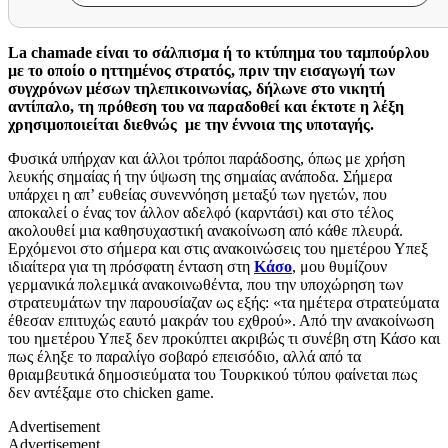
La chamade
είναι το σάλπισμα ή το κτύπημα του ταμπούρλου
με το οποίο ο ηττημένος στρατός, πριν την εισαγωγή των
συγχρόνων μέσων τηλεπικοινωνίας, δήλωνε στο νικητή
αντίπαλο, τη πρόθεση του να παραδοθεί και έκτοτε η λέξη
χρησιμοποιείται διεθνώς με την έννοια της υποταγής.
Φυσικά υπήρχαν και άλλοι τρόποι παράδοσης, όπως με χρήση
λευκής σημαίας ή την ύψωση της σημαίας ανάποδα. Σήμερα
υπάρχει η απ’ ευθείας συνεννόηση μεταξύ των ηγετών, που
αποκαλεί ο ένας τον άλλον αδελφό (καρντάσι) και στο τέλος
ακολουθεί μια καθησυχαστική ανακοίνωση από κάθε πλευρά.
Ερχόμενοι στο σήμερα και στις ανακοινώσεις του ημετέρου Υπεξ
ιδιαίτερα για τη πρόσφατη ένταση στη
Κάσο
, μου θυμίζουν
γερμανικά πολεμικά ανακοινωθέντα, που την υποχώρηση των
στρατευμάτων την παρουσίαζαν ως εξής: «τα ημέτερα στρατεύματα
έθεσαν επιτυχώς εαυτό μακράν του εχθρού». Από την ανακοίνωση
του ημετέρου Υπεξ δεν προκύπτει ακριβώς τι συνέβη στη Κάσο και
πως έληξε το παραλίγο σοβαρό επεισόδιο, αλλά από τα
θριαμβευτικά δημοσιεύματα του Τουρκικού τύπου φαίνεται πως
δεν αντέξαμε στο chicken game.
Advertisement
Advertisement