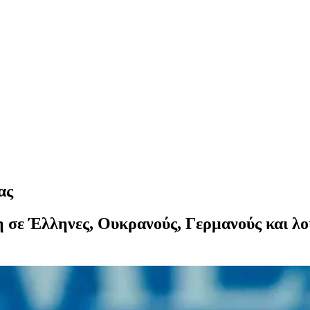
ας
η σε Έλληνες, Ουκρανούς, Γερμανούς και λο