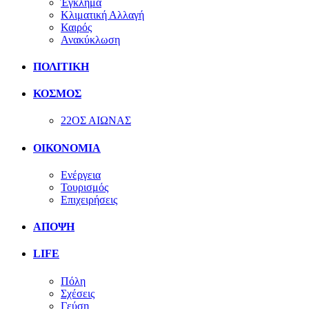
Έγκλημα
Κλιματική Αλλαγή
Καιρός
Ανακύκλωση
ΠΟΛΙΤΙΚΗ
ΚΟΣΜΟΣ
22ΟΣ ΑΙΩΝΑΣ
ΟΙΚΟΝΟΜΙΑ
Ενέργεια
Τουρισμός
Επιχειρήσεις
ΑΠΟΨΗ
LIFE
Πόλη
Σχέσεις
Γεύση