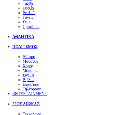
Ταξίδι
Ευεξία
Pet Life
Γονείς
Στυλ
Προτάσεις
ΑΘΛΗΤΙΚΑ
ΠΟΛΙΤΣΜΟΣ
Θέατρο
Μουσική
Χορός
Μουσεία
Σινεμά
Βιβλίο
Εικαστικά
Τηλεόραση
ENTERTAINMENT
22ΟΣ ΑΙΩΝΑΣ
Τεχνολογία