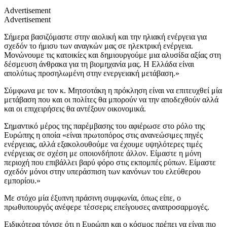
Advertisement
Advertisement
Σήμερα βασιζόμαστε στην αιολική και την ηλιακή ενέργεια για
σχεδόν το ήμισυ των αναγκών μας σε ηλεκτρική ενέργεια.
Μονώνουμε τις κατοικίες και δημιουργούμε μια αλυσίδα αξίας στη
δέσμευση άνθρακα για τη βιομηχανία μας. Η Ελλάδα είναι
απολύτως προσηλωμένη στην ενεργειακή μετάβαση.»
Σύμφωνα με τον κ. Μητσοτάκη η πρόκληση είναι να επιτευχθεί μία
μετάβαση που και οι πολίτες θα μπορούν να την αποδεχθούν αλλά
και οι επιχειρήσεις θα αντέξουν οικονομικά.
Σημαντικό μέρος της παρέμβασης του αφιέρωσε στο ρόλο της
Ευρώπης η οποία «είναι πρωτοπόρος στις ανανεώσιμες πηγές
ενέργειας, αλλά εξακολουθούμε να έχουμε υψηλότερες τιμές
ενέργειας σε σχέση με οποιονδήποτε άλλον. Είμαστε η μόνη
περιοχή που επιβάλλει βαρύ φόρο στις εκπομπές ρύπων. Είμαστε
σχεδόν μόνοι στην υπεράσπιση των κανόνων του ελεύθερου
εμπορίου.»
Με στόχο μία έξυπνη πράσινη συμφωνία, όπως είπε, ο
πρωθυπουργός ανέφερε τέσσερις επείγουσες αναπροσαρμογές.
Ειδικότερα τόνισε ότι η Ευρώπη και ο κόσμος πρέπει να είναι πιο