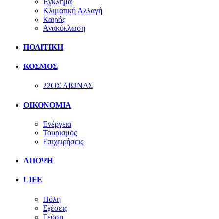
Έγκλημα
Κλιματική Αλλαγή
Καιρός
Ανακύκλωση
ΠΟΛΙΤΙΚΗ
ΚΟΣΜΟΣ
22ΟΣ ΑΙΩΝΑΣ
ΟΙΚΟΝΟΜΙΑ
Ενέργεια
Τουρισμός
Επιχειρήσεις
ΑΠΟΨΗ
LIFE
Πόλη
Σχέσεις
Γεύση