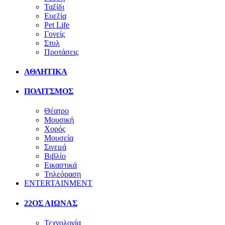
Ταξίδι
Ευεξία
Pet Life
Γονείς
Στυλ
Προτάσεις
ΑΘΛΗΤΙΚΑ
ΠΟΛΙΤΣΜΟΣ
Θέατρο
Μουσική
Χορός
Μουσεία
Σινεμά
Βιβλίο
Εικαστικά
Τηλεόραση
ENTERTAINMENT
22ΟΣ ΑΙΩΝΑΣ
Τεχνολογία