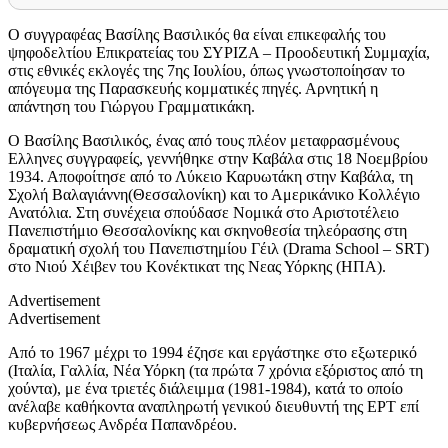
Ο συγγραφέας Βασίλης Βασιλικός θα είναι επικεφαλής του
ψηφοδελτίου Επικρατείας του ΣΥΡΙΖΑ – Προοδευτική Συμμαχία,
στις εθνικές εκλογές της 7ης Ιουλίου, όπως γνωστοποίησαν το
απόγευμα της Παρασκευής κομματικές πηγές. Αρνητική η
απάντηση του Γιώργου Γραμματικάκη.
Ο Βασίλης Βασιλικός, ένας από τους πλέον μεταφρασμένους
Ελληνες συγγραφείς, γεννήθηκε στην Καβάλα στις 18 Νοεμβρίου
1934. Αποφοίτησε από το Λύκειο Καρυωτάκη στην Καβάλα, τη
Σχολή Βαλαγιάννη(Θεσσαλονίκη) και το Αμερικάνικο Κολλέγιο
Ανατόλια. Στη συνέχεια σπούδασε Νομικά στο Αριστοτέλειο
Πανεπιστήμιο Θεσσαλονίκης και σκηνοθεσία τηλεόρασης στη
δραματική σχολή του Πανεπιστημίου Γέιλ (Drama School – SRT)
στο Νιού Χέιβεν του Κονέκτικατ της Νεας Υόρκης (ΗΠΑ).
Advertisement
Advertisement
Από το 1967 μέχρι το 1994 έζησε και εργάστηκε στο εξωτερικό
(Ιταλία, Γαλλία, Νέα Υόρκη (τα πρώτα 7 χρόνια εξόριστος από τη
χούντα), με ένα τριετές διάλειμμα (1981-1984), κατά το οποίο
ανέλαβε καθήκοντα αναπληρωτή γενικού διευθυντή της ΕΡΤ επί
κυβερνήσεως Ανδρέα Παπανδρέου.