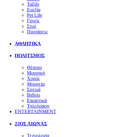
Ταξίδι
Ευεξία
Pet Life
Γονείς
Στυλ
Προτάσεις
ΑΘΛΗΤΙΚΑ
ΠΟΛΙΤΣΜΟΣ
Θέατρο
Μουσική
Χορός
Μουσεία
Σινεμά
Βιβλίο
Εικαστικά
Τηλεόραση
ENTERTAINMENT
22ΟΣ ΑΙΩΝΑΣ
Τεχνολογία