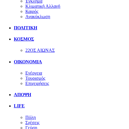
Έγκλημα
Κλιματική Αλλαγή
Καιρός
Ανακύκλωση
ΠΟΛΙΤΙΚΗ
ΚΟΣΜΟΣ
22ΟΣ ΑΙΩΝΑΣ
ΟΙΚΟΝΟΜΙΑ
Ενέργεια
Τουρισμός
Επιχειρήσεις
ΑΠΟΨΗ
LIFE
Πόλη
Σχέσεις
Γεύση