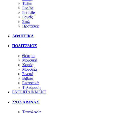
Ταξίδι
Ευεξία
Pet Life
Γονείς
Στυλ
Προτάσεις
ΑΘΛΗΤΙΚΑ
ΠΟΛΙΤΣΜΟΣ
Θέατρο
Μουσική
Χορός
Μουσεία
Σινεμά
Βιβλίο
Εικαστικά
Τηλεόραση
ENTERTAINMENT
22ΟΣ ΑΙΩΝΑΣ
Τεχνολογία