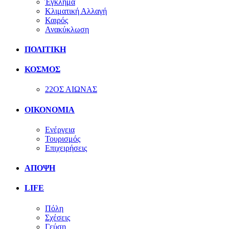
Έγκλημα
Κλιματική Αλλαγή
Καιρός
Ανακύκλωση
ΠΟΛΙΤΙΚΗ
ΚΟΣΜΟΣ
22ΟΣ ΑΙΩΝΑΣ
ΟΙΚΟΝΟΜΙΑ
Ενέργεια
Τουρισμός
Επιχειρήσεις
ΑΠΟΨΗ
LIFE
Πόλη
Σχέσεις
Γεύση