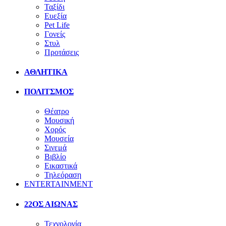
Ταξίδι
Ευεξία
Pet Life
Γονείς
Στυλ
Προτάσεις
ΑΘΛΗΤΙΚΑ
ΠΟΛΙΤΣΜΟΣ
Θέατρο
Μουσική
Χορός
Μουσεία
Σινεμά
Βιβλίο
Εικαστικά
Τηλεόραση
ENTERTAINMENT
22ΟΣ ΑΙΩΝΑΣ
Τεχνολογία