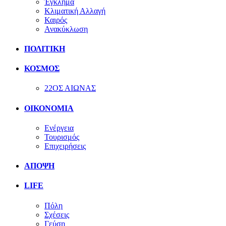
Έγκλημα
Κλιματική Αλλαγή
Καιρός
Ανακύκλωση
ΠΟΛΙΤΙΚΗ
ΚΟΣΜΟΣ
22ΟΣ ΑΙΩΝΑΣ
ΟΙΚΟΝΟΜΙΑ
Ενέργεια
Τουρισμός
Επιχειρήσεις
ΑΠΟΨΗ
LIFE
Πόλη
Σχέσεις
Γεύση