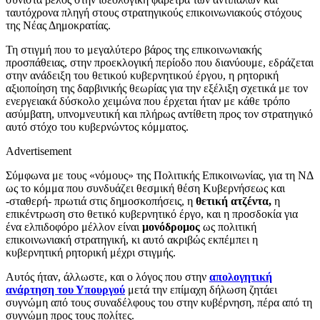
ταυτόχρονα πληγή στους στρατηγικούς επικοινωνιακούς στόχους
της Νέας Δημοκρατίας.
Τη στιγμή που το μεγαλύτερο βάρος της επικοινωνιακής
προσπάθειας, στην προεκλογική περίοδο που διανύουμε, εδράζεται
στην ανάδειξη του θετικού κυβερνητικού έργου, η ρητορική
αξιοποίηση της δαρβινικής θεωρίας για την εξέλιξη σχετικά με τον
ενεργειακά δύσκολο χειμώνα που έρχεται ήταν με κάθε τρόπο
ασύμβατη, υπνομνευτική και πλήρως αντίθετη προς τον στρατηγικό
αυτό στόχο του κυβερνώντος κόμματος.
Advertisement
Σύμφωνα με τους «νόμους» της Πολιτικής Επικοινωνίας, για τη ΝΔ
ως το κόμμα που συνδυάζει θεσμική θέση Κυβερνήσεως και
-σταθερή- πρωτιά στις δημοσκοπήσεις, η
θετική ατζέντα,
η
επικέντρωση στο θετικό κυβερνητικό έργο, και η προσδοκία για
ένα ελπιδοφόρο μέλλον είναι
μονόδρομος
ως πολιτική
επικοινωνιακή στρατηγική, κι αυτό ακριβώς εκπέμπει η
κυβερνητική ρητορική μέχρι στιγμής.
Αυτός ήταν, άλλωστε, και ο λόγος που στην
απολογητική
ανάρτηση του Υπουργού
μετά την επίμαχη δήλωση ζητάει
συγνώμη από τους συναδέλφους του στην κυβέρνηση, πέρα από τη
συγνώμη προς τους πολίτες.