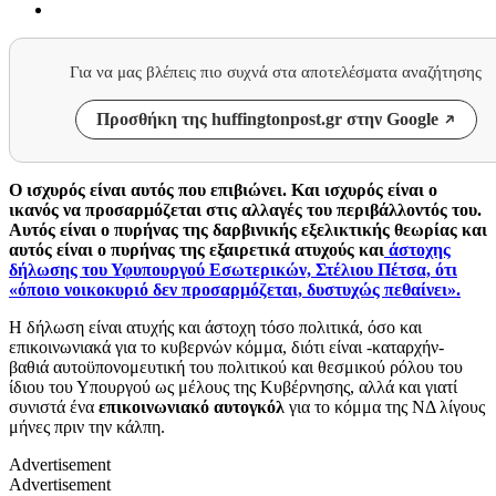
Για να μας βλέπεις πιο συχνά στα αποτελέσματα αναζήτησης
Προσθήκη της huffingtonpost.gr στην Google
Ο ισχυρός είναι αυτός που επιβιώνει. Και ισχυρός είναι ο
ικανός να προσαρμόζεται στις αλλαγές του περιβάλλοντός του.
Αυτός είναι ο πυρήνας της δαρβινικής εξελικτικής θεωρίας και
αυτός είναι ο πυρήνας της εξαιρετικά ατυχούς και
άστοχης
δήλωσης του Υφυπουργού Εσωτερικών, Στέλιου Πέτσα, ότι
«όποιο νοικοκυριό δεν προσαρμόζεται, δυστυχώς πεθαίνει».
Η δήλωση είναι ατυχής και άστοχη τόσο πολιτικά, όσο και
επικοινωνιακά για το κυβερνών κόμμα, διότι είναι -καταρχήν-
βαθιά αυτοϋπονομευτική του πολιτικού και θεσμικού ρόλου του
ίδιου του Υπουργού ως μέλους της Κυβέρνησης, αλλά και γιατί
συνιστά ένα
επικοινωνιακό αυτογκόλ
για το κόμμα της ΝΔ λίγους
μήνες πριν την κάλπη.
Advertisement
Advertisement