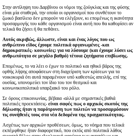
Στην αντίληψη του Δαρβίνου οι νόμοι της ζούγκλας και της φύσης
είναι μία σταθερά, την οποία οι οργανισμοί που συνθέτουν το
ζωικό βασίλειο δεν μπορούν να ελέγξουν, κι επομένως η ικανότητα
προσαρμογής του κάθε οργανισμού είναι αυτή που θα καθορίσει αν
τελικά θα ζήσει ή θα πεθάνει.
Αυτός ακριβώς, άλλωστε, είναι και ένας λόγος που ως
ανθρώπινο είδος έχουμε πολιτικά οργανωμένες -και
δημοκρατικές- κοινωνίες: για να λύσουμε (και έχουμε λύσει ως
ανθρωπότητα σε μεγάλο βαθμό) τέτοια ζητήματα επιβίωσης.
Επομένως, το να λέει ο έχων το πολιτικό και ηθικό βάρος της
ορθής λήψης αποφάσεων στη διαχείριση των κρίσεων για τα
νοικοκυριά ότι αυτά παραμένουν υπό καθεστώς απειλής, επί της
ουσίας, υπονομεύει τον ίδιο του τον θεσμικό και
κοινωνικοπολιτικά υπαρξιακό του ρόλο.
Σε όρους επικοινωνίας, βέβαια -αλλά με σημαντικές βαθιά
πολιτικές προεκτάσεις-
είναι σαφές πως ο αρχικός σκοπός της
δήλωσης ήταν η παρότρυνση των πολιτών να προσαρμόσουν
τις συνήθειές τους στα νέα δεδομένα της πραγματικότητας.
Ασχέτως των αρχικών προθέσεων, όμως, το νόημα που τελικά
εκπέμφθηκε ήταν διαφορετικό, που εκτός από πολιτικά λάθος
συνιστά βέλος στην ιδεολογική φαρέτρα των αντιπάλων και