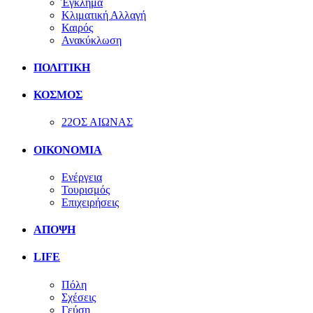
Έγκλημα
Κλιματική Αλλαγή
Καιρός
Ανακύκλωση
ΠΟΛΙΤΙΚΗ
ΚΟΣΜΟΣ
22ΟΣ ΑΙΩΝΑΣ
ΟΙΚΟΝΟΜΙΑ
Ενέργεια
Τουρισμός
Επιχειρήσεις
ΑΠΟΨΗ
LIFE
Πόλη
Σχέσεις
Γεύση