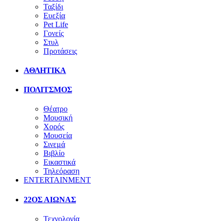
Ταξίδι
Ευεξία
Pet Life
Γονείς
Στυλ
Προτάσεις
ΑΘΛΗΤΙΚΑ
ΠΟΛΙΤΣΜΟΣ
Θέατρο
Μουσική
Χορός
Μουσεία
Σινεμά
Βιβλίο
Εικαστικά
Τηλεόραση
ENTERTAINMENT
22ΟΣ ΑΙΩΝΑΣ
Τεχνολογία