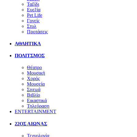
Ταξίδι
Ευεξία
Pet Life
Γονείς
Στυλ
Προτάσεις
ΑΘΛΗΤΙΚΑ
ΠΟΛΙΤΣΜΟΣ
Θέατρο
Μουσική
Χορός
Μουσεία
Σινεμά
Βιβλίο
Εικαστικά
Τηλεόραση
ENTERTAINMENT
22ΟΣ ΑΙΩΝΑΣ
Τεχνολογία