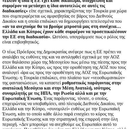
«Πλέον η ίδια η ΕΕ έχει κάθε δικαίωμα, υποχρέωση και
συμφέρον να μετάσχει η ίδια αυτοτελώς σε αυτές τις
διαδικασίες»
είπε σχετικά, χαρακτηρίζοντας την Τουρκία μια χώρα
που συμπεριφέρεται ως αμφισβητίας σε βάρος του Διεθνούς
Δικαίου και η οποία επιδιώκει να δημιουργήσει τετελεσμένα που
«αν τα ανεχτούμε θα τα βρούμε μπροστά μας στη συνέχεια…
Ελλάδα και Κύπρος έχουν κάθε συμφέρον να προσεπικαλέσουν
την ΕΕ στη διαδικασία»
. Ωστόσο, υπογράμμισε πως ο ρόλος της
είναι επιβοηθητικός.
Ο τέως Πρόεδρος της Δημοκρατίας ανέφερε πως η ΕΕ πρέπει να
αναλάβει τις ευθύνες της και να αντιληφθεί σχετικά με την ΑΟΖ
στον θαλάσσιο χώρο της Μεσογείου πως μέσω της πίεσης προς την
Ελλάδα και την Κύπρο, ως προς την οριοθέτηση της ΑΟΖ που τους
αναλογεί -άρα ως προς την οριοθέτηση της ΑΟΖ της Ευρωπαϊκής
Ένωσης- η Τουρκία επιδιώκει, στο πλαίσιο των «νεοοθωμανικών»
της φαντασιώσεων, να καταστεί
ρυθμιστικός παράγοντας στην
ανατολική Μεσόγειο και στην Μέση Ανατολή, ισότιμος
συνομιλητής με τις ΗΠΑ, την Ρωσία αλλά και με την
Ευρωπαϊκή Ένωση.
Ένας παράγοντας, τόνισε, ο οποίος,
επιχειρώντας να υποβαθμίσει, από πλευράς Διεθνούς Δικαίου, την
Ελλάδα και την Κύπρο, «συνομιλεί» ευθέως με την Ευρωπαϊκή
Ένωση, κάτι το οποίο κάθε άλλο παρά ενισχύει το κύρος της
Ευρωπαϊκής Ένωσης και την στρατηγική της επιρροή στην όλη
περιοχή. «Δεν μπορούμε να ανεχθούμε ως Ευρωπαίοι αυτό το