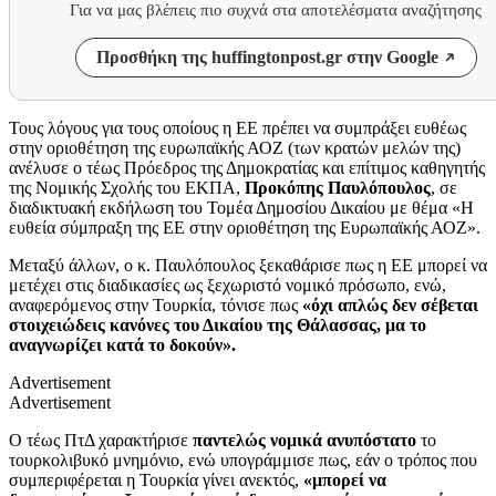
Για να μας βλέπεις πιο συχνά στα αποτελέσματα αναζήτησης
Προσθήκη της huffingtonpost.gr στην Google
Τους λόγους για τους οποίους η ΕΕ πρέπει να συμπράξει ευθέως
στην οριοθέτηση της ευρωπαϊκής ΑΟΖ (των κρατών μελών της)
ανέλυσε ο τέως Πρόεδρος της Δημοκρατίας και επίτιμος καθηγητής
της Νομικής Σχολής του ΕΚΠΑ,
Προκόπης Παυλόπουλος
, σε
διαδικτυακή εκδήλωση του Τομέα Δημοσίου Δικαίου με θέμα «Η
ευθεία σύμπραξη της ΕΕ στην οριοθέτηση της Ευρωπαϊκής ΑΟΖ».
Μεταξύ άλλων, ο κ. Παυλόπουλος ξεκαθάρισε πως η ΕΕ μπορεί να
μετέχει στις διαδικασίες ως ξεχωριστό νομικό πρόσωπο, ενώ,
αναφερόμενος στην Τουρκία, τόνισε πως
«όχι απλώς δεν σέβεται
στοιχειώδεις κανόνες του Δικαίου της Θάλασσας, μα το
αναγνωρίζει κατά το δοκούν».
Advertisement
Advertisement
Ο τέως ΠτΔ χαρακτήρισε
παντελώς νομικά ανυπόστατο
το
τουρκολιβυκό μνημόνιο, ενώ υπογράμμισε πως, εάν ο τρόπος που
συμπεριφέρεται η Τουρκία γίνει ανεκτός,
«μπορεί να