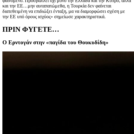
φαινόμενο. Προσβάλλει όχι μόνο την Ελλάδα και την Κύπρο, αλλά
και την ΕΕ…μην αυταπατώμεθα, η Τουρκία δεν φαίνεται
διατεθειμένη να επιδιώξει ένταξη, μα να διαμορφώσει σχέση με
την ΕΕ υπό όρους ισχύος» σημείωσε χαρακτηριστικά.
ΠΡΙΝ ΦΥΓΕΤΕ…
Ο Ερντογάν στην «παγίδα του Θουκυδίδη»