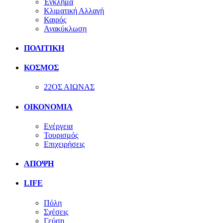
Έγκλημα
Κλιματική Αλλαγή
Καιρός
Ανακύκλωση
ΠΟΛΙΤΙΚΗ
ΚΟΣΜΟΣ
22ΟΣ ΑΙΩΝΑΣ
ΟΙΚΟΝΟΜΙΑ
Ενέργεια
Τουρισμός
Επιχειρήσεις
ΑΠΟΨΗ
LIFE
Πόλη
Σχέσεις
Γεύση