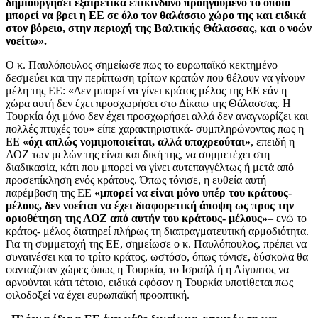
δημιουργήσει εξαιρετικά επικίνδυνο προηγούμενο το οποίο
μπορεί να βρει η ΕΕ σε όλο τον θαλάσσιο χώρο της και ειδικά
στον βόρειο, στην περιοχή της Βαλτικής Θάλασσας, και ο νοών
νοείτω».
Ο κ. Παυλόπουλος σημείωσε πως το ευρωπαϊκό κεκτημένο
δεσμεύει και την περίπτωση τρίτων κρατών που θέλουν να γίνουν
μέλη της ΕΕ: «Δεν μπορεί να γίνει κράτος μέλος της ΕΕ εάν η
χώρα αυτή δεν έχει προσχωρήσει στο Δίκαιο της Θάλασσας. Η
Τουρκία όχι μόνο δεν έχει προσχωρήσει αλλά δεν αναγνωρίζει και
πολλές πτυχές του» είπε χαρακτηριστικά- συμπληρώνοντας πως η
ΕΕ
«όχι απλώς νομιμοποιείται, αλλά υποχρεούται»
, επειδή η
ΑΟΖ των μελών της είναι και δική της, να συμμετέχει στη
διαδικασία, κάτι που μπορεί να γίνει αυτεπαγγέλτως ή μετά από
προσεπίκληση ενός κράτους. Όπως τόνισε, η ευθεία αυτή
παρέμβαση της ΕΕ
«μπορεί να είναι μόνο υπέρ του κράτους-
μέλους, δεν νοείται να έχει διαφορετική άποψη ως προς την
οριοθέτηση της ΑΟΖ από αυτήν του κράτους- μέλους»
– ενώ το
κράτος- μέλος διατηρεί πλήρως τη διαπραγματευτική αρμοδιότητα.
Για τη συμμετοχή της ΕΕ, σημείωσε ο κ. Παυλόπουλος, πρέπει να
συναινέσει και το τρίτο κράτος, ωστόσο, όπως τόνισε, δύσκολα θα
φανταζόταν χώρες όπως η Τουρκία, το Ισραήλ ή η Αίγυπτος να
αρνούνται κάτι τέτοιο, ειδικά εφόσον η Τουρκία υποτίθεται πως
φιλοδοξεί να έχει ευρωπαϊκή προοπτική.