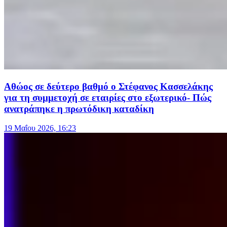
Αθώος σε δεύτερο βαθμό ο Στέφανος Κασσελάκης
για τη συμμετοχή σε εταιρίες στο εξωτερικό- Πώς
ανατράπηκε η πρωτόδικη καταδίκη
19 Μαΐου 2026, 16:23