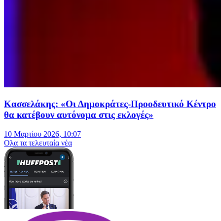
Κασσελάκης: «Οι Δημοκράτες-Προοδευτικό Κέντρο
θα κατέβουν αυτόνομα στις εκλογές»
10 Μαρτίου 2026, 10:07
Oλα τα τελευταία νέα