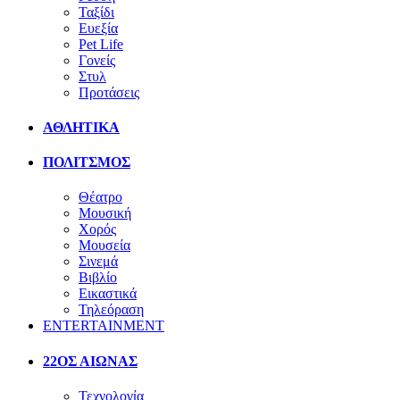
Ταξίδι
Ευεξία
Pet Life
Γονείς
Στυλ
Προτάσεις
ΑΘΛΗΤΙΚΑ
ΠΟΛΙΤΣΜΟΣ
Θέατρο
Μουσική
Χορός
Μουσεία
Σινεμά
Βιβλίο
Εικαστικά
Τηλεόραση
ENTERTAINMENT
22ΟΣ ΑΙΩΝΑΣ
Τεχνολογία