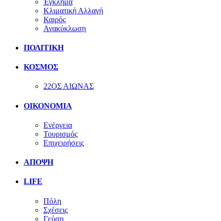
Έγκλημα
Κλιματική Αλλαγή
Καιρός
Ανακύκλωση
ΠΟΛΙΤΙΚΗ
ΚΟΣΜΟΣ
22ΟΣ ΑΙΩΝΑΣ
ΟΙΚΟΝΟΜΙΑ
Ενέργεια
Τουρισμός
Επιχειρήσεις
ΑΠΟΨΗ
LIFE
Πόλη
Σχέσεις
Γεύση