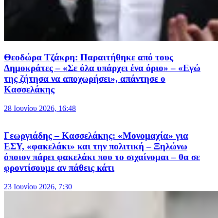
Θεοδώρα Τζάκρη: Παραιτήθηκε από τους
Δημοκράτες – «Σε όλα υπάρχει ένα όριο» – «Εγώ
της ζήτησα να αποχωρήσει», απάντησε ο
Κασσελάκης
28 Ιουνίου 2026, 16:48
Γεωργιάδης – Κασσελάκης: «Μονομαχία» για
ΕΣΥ, «φακελάκι» και την πολιτική – Ξηλώνω
όποιον πάρει φακελάκι που το σιχαίνομαι – θα σε
φροντίσουμε αν πάθεις κάτι
23 Ιουνίου 2026, 7:30