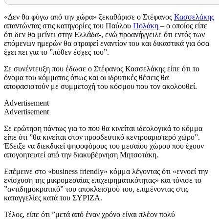
«Δεν θα φύγω από την χώρα» ξεκαθάρισε ο Στέφανος
Κασσελάκης
απαντώντας στις κατηγορίες του Παύλου
Πολάκη
– ο οποίος είπε
ότι δεν θα μείνει στην Ελλάδα-, ενώ προανήγγειλε ότι εντός των
επόμενων ημερών θα στραφεί εναντίον του και δικαστικά για όσα
έχει πει για το ”πόθεν έσχες του”.
Σε συνέντευξη που έδωσε ο Στέφανος Κασσελάκης είπε ότι το
όνομα του κόμματος όπως και οι ιδρυτικές θέσεις θα
αποφασιστούν με συμμετοχή του κόσμου που τον ακολουθεί.
Advertisement
Advertisement
Σε ερώτηση πάντως για το που θα κινείται ιδεολογικά το κόμμα
είπε ότι ”θα κινείται στον προοδευτικό κεντροαριστερό χώρο”.
Έδειξε να διεκδικεί ψηφοφόρους του μεσαίου χώρου που έχουν
απογοητευτεί από την διακυβέρνηση Μητσοτάκη.
Επέμεινε στο «business friendly» κόμμα λέγοντας ότι «εννοεί την
ενίσχυση της μικρομεσαίας επιχειρηματικότητας» και τόνισε το
”αντιδημοκρατικό” του αποκλεισμού του, επιμένοντας στις
καταγγελίες κατά του ΣΥΡΙΖΑ.
Τέλος, είπε ότι ”μετά από έναν χρόνο είναι πλέον πολύ