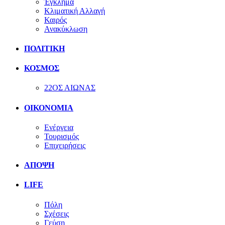
Έγκλημα
Κλιματική Αλλαγή
Καιρός
Ανακύκλωση
ΠΟΛΙΤΙΚΗ
ΚΟΣΜΟΣ
22ΟΣ ΑΙΩΝΑΣ
ΟΙΚΟΝΟΜΙΑ
Ενέργεια
Τουρισμός
Επιχειρήσεις
ΑΠΟΨΗ
LIFE
Πόλη
Σχέσεις
Γεύση