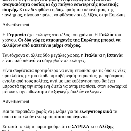
αναγκαιότητα ουσίας κι όχι παίγνιο εσωτερικής πολιτικής
σκηνής.
Κι αν δεν φθάνει η διαχείριση του αδιανόητου, της
πανδημίας, σίγουρα πρέπει να φθάνουν οι εξελίξεις στην Ευρώπη.
Advertisement
Η
Γερμανία
έχει εκλογές στο τέλος του χρόνου. Η
Γαλλία
του
χρόνου.
Οι δύο χώρες ατμομηχανές της Ευρώπης μπορεί να
αλλάξουν από καπετάνιο μέχρι στόχους
.
Ταυτόχρονα οι άλλες δύο μεγάλες χώρες, η
Ιταλία
κι η
Ισπανία
είναι πολύ πιθανό να οδηγηθούν σε εκλογές.
Είναι σαφέστατα προτιμότερο να αντιμετωπίσουμε τις όποιες νέες
προκλήσεις με μια σταθερή κυβέρνηση τετραετίας, με πρόσφατη
εντολή από τους πολίτες, αντί με μια κυβέρνηση που θα έχει
μπροστά της την επόμενη διετία να αντιμετωπίσει, στον εσωτερικό
μέτωπο, την πιθανότητα διεξαγωγής διπλών εκλογών.
Advertisement
Και τα παραπάνω χωρίς να μιλάμε για τα
ελληνοτουρκικά
τα
οποία αποτελούν ένα κρισιμότατο παράγοντα.
Σε αυτό το κλίμα παρατηρούμε ότι ο
ΣΥΡΙΖΑ
κι ο
Αλέξης