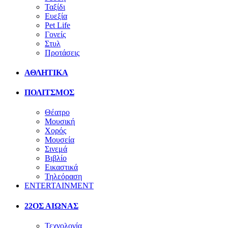
Ταξίδι
Ευεξία
Pet Life
Γονείς
Στυλ
Προτάσεις
ΑΘΛΗΤΙΚΑ
ΠΟΛΙΤΣΜΟΣ
Θέατρο
Μουσική
Χορός
Μουσεία
Σινεμά
Βιβλίο
Εικαστικά
Τηλεόραση
ENTERTAINMENT
22ΟΣ ΑΙΩΝΑΣ
Τεχνολογία