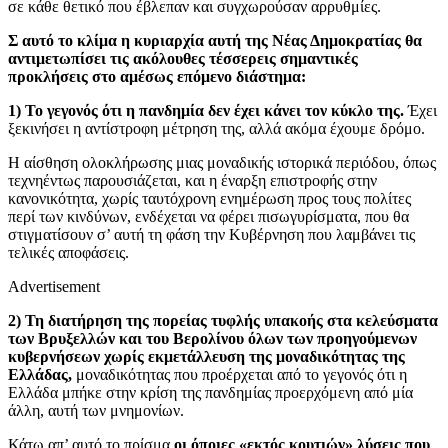
σε κάθε θετικό που έβλεπαν και συγχωρούσαν αρρυθμίες.
Σ αυτό το κλίμα η κυριαρχία αυτή της Νέας Δημοκρατίας θα
αντιμετωπίσει τις ακόλουθες τέσσερεις σημαντικές
προκλήσεις στο αμέσως επόμενο διάστημα:
1) Το γεγονός ότι η πανδημία δεν έχει κάνει τον κύκλο της.
Έχει
ξεκινήσει η αντίστροφη μέτρηση της, αλλά ακόμα έχουμε δρόμο.
Η αίσθηση ολοκλήρωσης μιας μοναδικής ιστορικά περιόδου, όπως
τεχνηέντως παρουσιάζεται, και η έναρξη επιστροφής στην
κανονικότητα, χωρίς ταυτόχρονη ενημέρωση προς τους πολίτες
περί των κινδύνων, ενδέχεται να φέρει πισωγυρίσματα, που θα
στιγματίσουν σ’ αυτή τη φάση την Κυβέρνηση που λαμβάνει τις
τελικές αποφάσεις.
Advertisement
2) Τη διατήρηση της πορείας τυφλής υπακοής στα κελεύσματα
των Βρυξελλών και του Βερολίνου όλων των προηγούμενων
κυβερνήσεων χωρίς εκμετάλλευση της μοναδικότητας της
Ελλάδας,
μοναδικότητας που προέρχεται από το γεγονός ότι η
Ελλάδα μπήκε στην κρίση της πανδημίας προερχόμενη από μία
άλλη, αυτή των μνημονίων.
Κάτω απ’ αυτό το πρίσμα
οι όποιες «εκτός κουτιών» λύσεις που