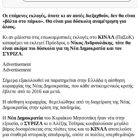
Οι επόμενες εκλογές, όποτε κι αν αυτές διεξαχθούν, δεν θα είναι
«βόλτα στο πάρκο». Θα είναι μια δύσκολη αναμέτρηση για
όλους.
Κι αν μάλιστα στις εσωκομματικές εκλογές στο
ΚΙΝΑΛ
(ΠαΣοΚ)
καταφέρει να εκλεγεί Πρόεδρος ο
Νίκος Ανδρουλάκης
,
τότε θα
είναι ακόμα πιο δύσκολα για τη Νέα Δημοκρατία και τον
ΣΎΡΙΖΑ.
Advertisement
Advertisement
Σήμερα εξακολουθεί να παρατηρείται στην Ελλάδα η αίσθηση
κυριαρχίας της Νέας Δημοκρατίας, που κάθε αντικειμενικός κριτής
έβλεπε από το 2016 και μετά.
Η αίσθηση κυριαρχίας θεμελιώθηκε από τη διαχείριση της Νέας
Δημοκρατίας στην κρίση της πανδημίας.
Η
Νέα Δημοκρατία
του Κυριάκου Μητσοτάκη ήταν νέα στην
εξουσία, ο
ΣΥΡΙΖΑ
κι ο Αλέξης Τσίπρας κουβαλούσαν μεγάλο
βάρος δυσαρέσκειας στις πλάτες τους και το
ΚΙΝΑΛ
αποτελούσε
μια σταθερά ιστορικής αποδρομής, οπότε οι πολίτες υπερθεμάτιζαν