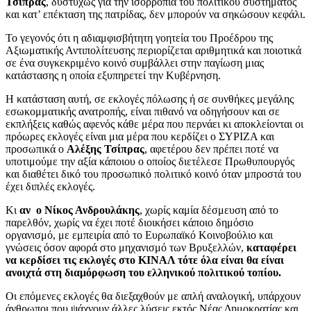
Τσίπρας
, δυστυχώς για την ισορροπία του πολιτικού συστήματος
και κατ’ επέκταση της πατρίδας, δεν μπορούν να σηκώσουν κεφάλι.
Το γεγονός ότι η αδιαμφισβήτητη γοητεία του Προέδρου της
Αξιωματικής Αντιπολίτευσης περιορίζεται αριθμητικά και ποιοτικά
σε ένα συγκεκριμένο κοινό συμβάλλει στην παγίωση μιας
κατάστασης η οποία εξυπηρετεί την Κυβέρνηση.
Η κατάσταση αυτή, σε εκλογές πόλωσης ή σε συνθήκες μεγάλης
εσωκομματικής ανατροπής, είναι πιθανό να οδηγήσουν και σε
εκπλήξεις καθώς αφενός κάθε μέρα που περνάει κι αποκλείονται οι
πρόωρες εκλογές είναι μια μέρα που κερδίζει ο ΣΥΡΙΖΑ και
προσωπικά ο
Αλέξης Τσίπρας
, αφετέρου δεν πρέπει ποτέ να
υποτιμούμε την αξία κάποιου ο οποίος διετέλεσε Πρωθυπουργός
και διαθέτει δικό του προσωπικό πολιτικό κοινό όταν μπροστά του
έχει διπλές εκλογές.
Κι
αν ο Νίκος Ανδρουλάκης
, χωρίς καμία δέσμευση από το
παρελθόν, χωρίς να έχει ποτέ διοικήσει κάποιο δημόσιο
οργανισμό, με εμπειρία από το Ευρωπαϊκό Κοινοβούλιο και
γνώσεις όσον αφορά στο μηχανισμό των Βρυξελλών,
καταφέρει
να κερδίσει τις εκλογές στο ΚΙΝΑΛ τότε όλα είναι θα είναι
ανοιχτά στη διαμόρφωση του ελληνικού πολιτικού τοπίου.
Οι επόμενες εκλογές θα διεξαχθούν με απλή αναλογική, υπάρχουν
άνθρωποι που ψάχνουν άλλες λύσεις εκτός Νέας Δημοκρατίας και