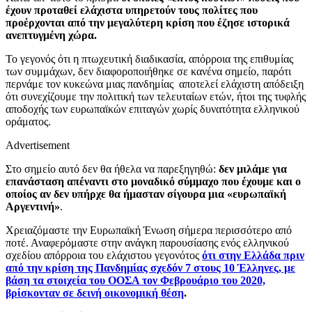
έχουν προταθεί ελάχιστα υπηρετούν τους πολίτες που
προέρχονται από την μεγαλύτερη κρίση που έζησε ιστορικά
ανεπτυγμένη χώρα.
Το γεγονός ότι η πτωχευτική διαδικασία, απόρροια της επιθυμίας
των συμμάχων, δεν διαφοροποιήθηκε σε κανένα σημείο, παρότι
περνάμε τον κυκεώνα μιας πανδημίας αποτελεί ελάχιστη απόδειξη
ότι συνεχίζουμε την πολιτική των τελευταίων ετών, ήτοι της τυφλής
αποδοχής των ευρωπαϊκών επιταγών χωρίς δυνατότητα ελληνικού
οράματος.
Advertisement
Στο σημείο αυτό δεν θα ήθελα να παρεξηγηθώ:
δεν μιλάμε για
επανάσταση απέναντι στο μοναδικό σύμμαχο που έχουμε και ο
οποίος αν δεν υπήρχε θα ήμασταν σίγουρα μια «ευρωπαϊκή
Αργεντινή»
.
Χρειαζόμαστε την Ευρωπαϊκή Ένωση σήμερα περισσότερο από
ποτέ. Αναφερόμαστε στην ανάγκη παρουσίασης ενός ελληνικού
σχεδίου απόρροια του ελάχιστου γεγονότος
ότι στην Ελλάδα πριν
από την κρίση της Πανδημίας σχεδόν 7 στους 10 Έλληνες, με
βάση τα στοιχεία του ΟΟΣΑ τον Φεβρουάριο του 2020,
βρίσκονταν σε δεινή οικονομική θέση
.