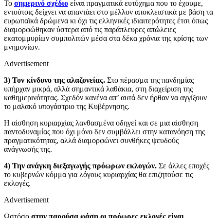
Το
σημερινό σχέδιο
είναι πραγματικά ευτύχημα που το έχουμε,
εντούτοις δείχνει να απαντάει στο μέλλον αποκλειστικά με βάση τα
ευρωπαϊκά δρώμενα κι όχι τις ελληνικές ιδιαιτερότητες έτσι όπως
διαμορφώθηκαν ύστερα από τις παράπλευρες απώλειες
εκατομμυρίων συμπολιτών μέσα στα δέκα χρόνια της κρίσης των
μνημονίων.
Advertisement
3) Τον κίνδυνο της αλαζονείας.
Στο πέρασμα της πανδημίας
υπήρχαν μικρά, αλλά σημαντικά λαθάκια, στη διαχείριση της
καθημερινότητας. Σχεδόν κανένα απ’ αυτά δεν ήρθαν να αγγίξουν
το μαλακό υπογάστριο της Κυβέρνησης.
Η αίσθηση κυριαρχίας λανθασμένα οδηγεί και σε μια αίσθηση
παντοδυναμίας που όχι μόνο δεν συμβάλλει στην κατανόηση της
πραγματικότητας, αλλά διαμορφώνει συνθήκες ψευδούς
ανάγνωσής της.
4) Την ανάγκη διεξαγωγής πρόωρων εκλογών.
Σε άλλες εποχές
το κυβερνών κόμμα για λόγους κυριαρχίας θα επιζητούσε τις
εκλογές.
Advertisement
Ωστόσο
στην παρούσα φάση οι πρόωρες εκλογές είναι