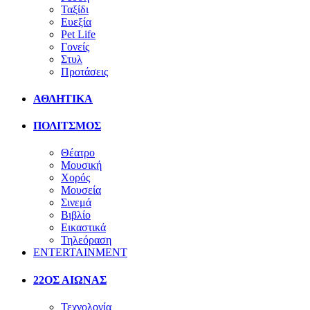
Ταξίδι
Ευεξία
Pet Life
Γονείς
Στυλ
Προτάσεις
ΑΘΛΗΤΙΚΑ
ΠΟΛΙΤΣΜΟΣ
Θέατρο
Μουσική
Χορός
Μουσεία
Σινεμά
Βιβλίο
Εικαστικά
Τηλεόραση
ENTERTAINMENT
22ΟΣ ΑΙΩΝΑΣ
Τεχνολογία