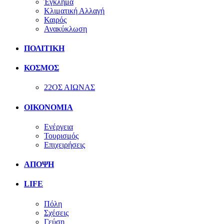
Έγκλημα
Κλιματική Αλλαγή
Καιρός
Ανακύκλωση
ΠΟΛΙΤΙΚΗ
ΚΟΣΜΟΣ
22ΟΣ ΑΙΩΝΑΣ
ΟΙΚΟΝΟΜΙΑ
Ενέργεια
Τουρισμός
Επιχειρήσεις
ΑΠΟΨΗ
LIFE
Πόλη
Σχέσεις
Γεύση