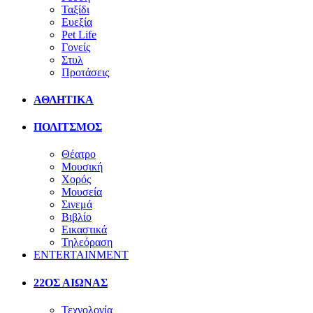
Ταξίδι
Ευεξία
Pet Life
Γονείς
Στυλ
Προτάσεις
ΑΘΛΗΤΙΚΑ
ΠΟΛΙΤΣΜΟΣ
Θέατρο
Μουσική
Χορός
Μουσεία
Σινεμά
Βιβλίο
Εικαστικά
Τηλεόραση
ENTERTAINMENT
22ΟΣ ΑΙΩΝΑΣ
Τεχνολογία