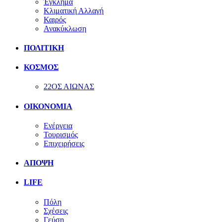
Έγκλημα
Κλιματική Αλλαγή
Καιρός
Ανακύκλωση
ΠΟΛΙΤΙΚΗ
ΚΟΣΜΟΣ
22ΟΣ ΑΙΩΝΑΣ
ΟΙΚΟΝΟΜΙΑ
Ενέργεια
Τουρισμός
Επιχειρήσεις
ΑΠΟΨΗ
LIFE
Πόλη
Σχέσεις
Γεύση