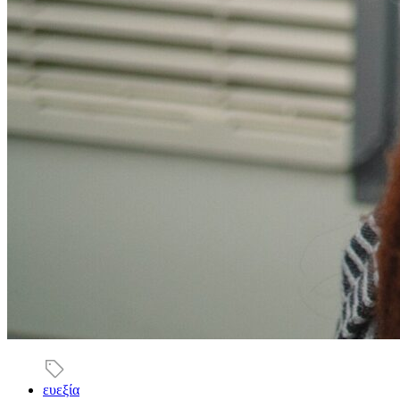
ευεξία