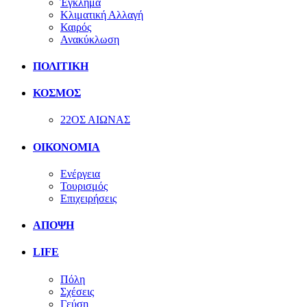
Έγκλημα
Κλιματική Αλλαγή
Καιρός
Ανακύκλωση
ΠΟΛΙΤΙΚΗ
ΚΟΣΜΟΣ
22ΟΣ ΑΙΩΝΑΣ
ΟΙΚΟΝΟΜΙΑ
Ενέργεια
Τουρισμός
Επιχειρήσεις
ΑΠΟΨΗ
LIFE
Πόλη
Σχέσεις
Γεύση