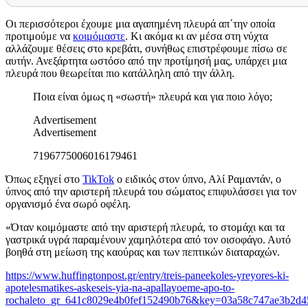
Οι περισσότεροι έχουμε μια αγαπημένη πλευρά απ΄την οποία
προτιμούμε να
κοιμόμαστε
. Κι ακόμα κι αν μέσα στη νύχτα
αλλάζουμε θέσεις στο κρεβάτι, συνήθως επιστρέφουμε πίσω σε
αυτήν. Ανεξάρτητα ωστόσο από την προτίμησή μας, υπάρχει μια
πλευρά που θεωρείται πιο κατάλληλη από την άλλη.
Ποια είναι όμως η «σωστή» πλευρά και για ποιο λόγο;
Advertisement
Advertisement
7196775006016179461
Όπως εξηγεί στο
TikTok
ο ειδικός στον ύπνο, Αλί Ραμαντάν, ο
ύπνος από την αριστερή πλευρά του σώματος επιφυλάσσει για τον
οργανισμό ένα σωρό οφέλη.
«Όταν κοιμόμαστε από την αριστερή πλευρά, το στομάχι και τα
γαστρικά υγρά παραμένουν χαμηλότερα από τον οισοφάγο. Αυτό
βοηθά στη μείωση της καούρας και των πεπτικών διαταραχών.
https://www.huffingtonpost.gr/entry/treis-paneekoles-yreyores-ki-
apotelesmatikes-askeseis-yia-na-apallayoeme-apo-to-
rochaleto_gr_641c8029e4b0fef152490b76&key=03a58c747ae3b2d4