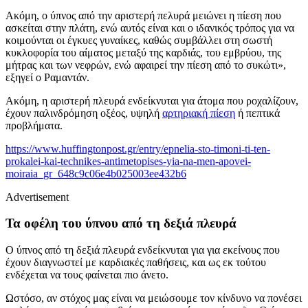
Ακόμη, ο ύπνος από την αριστερή πελυρά μειώνει η πίεση που
ασκείται στην πλάτη, ενώ αυτός είναι και ο ιδανικός τρόπος για να
κοιμούνται οι έγκυες γυναίκες, καθώς συμβάλλει στη σωστή
κυκλοφορία του αίματος μεταξύ της καρδιάς, του εμβρύου, της
μήτρας και των νεφρών, ενώ αφαιρεί την πίεση από το συκώτι»,
εξηγεί ο Ραμαντάν.
Ακόμη, η αριστερή πλευρά ενδείκνυται για άτομα που ροχαλίζουν,
έχουν παλινδρόμηση οξέος, υψηλή
αρτηριακή πίεση
ή πεπτικά
προβλήματα.
https://www.huffingtonpost.gr/entry/epnelia-sto-timoni-ti-ten-
prokalei-kai-technikes-antimetopises-yia-na-men-apovei-
moiraia_gr_648c9c06e4b025003ee432b6
Advertisement
Τα οφέλη του ύπνου από τη δεξιά πλευρά
Ο ύπνος από τη δεξιά πλευρά ενδείκνυται για για εκείνους που
έχουν διαγνωστεί με καρδιακές παθήσεις, και ως εκ τούτου
ενδέχεται να τους φαίνεται πιο άνετο.
Ωστόσο, αν στόχος μας είναι να μειώσουμε τον κίνδυνο να πονέσει