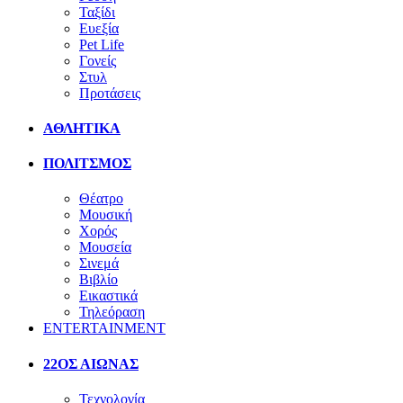
Ταξίδι
Ευεξία
Pet Life
Γονείς
Στυλ
Προτάσεις
ΑΘΛΗΤΙΚΑ
ΠΟΛΙΤΣΜΟΣ
Θέατρο
Μουσική
Χορός
Μουσεία
Σινεμά
Βιβλίο
Εικαστικά
Τηλεόραση
ENTERTAINMENT
22ΟΣ ΑΙΩΝΑΣ
Τεχνολογία