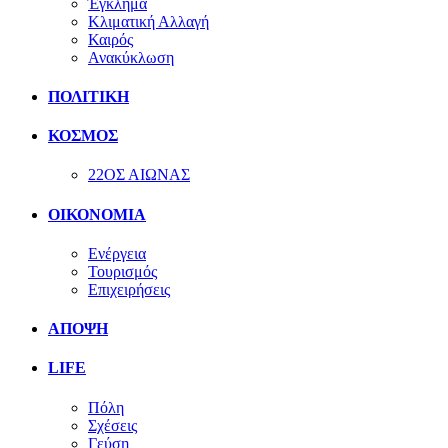
Έγκλημα
Κλιματική Αλλαγή
Καιρός
Ανακύκλωση
ΠΟΛΙΤΙΚΗ
ΚΟΣΜΟΣ
22ΟΣ ΑΙΩΝΑΣ
ΟΙΚΟΝΟΜΙΑ
Ενέργεια
Τουρισμός
Επιχειρήσεις
ΑΠΟΨΗ
LIFE
Πόλη
Σχέσεις
Γεύση