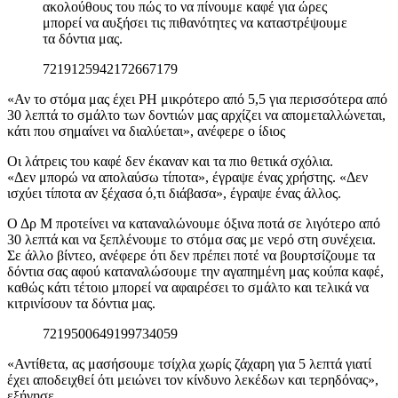
ακολούθους του πώς το να πίνουμε καφέ για ώρες
μπορεί να αυξήσει τις πιθανότητες να καταστρέψουμε
τα δόντια μας.
7219125942172667179
«Αν το στόμα μας έχει PH μικρότερο από 5,5 για περισσότερα από
30 λεπτά το σμάλτο των δοντιών μας αρχίζει να απομεταλλώνεται,
κάτι που σημαίνει να διαλύεται», ανέφερε ο ίδιος
Οι λάτρεις του καφέ δεν έκαναν και τα πιο θετικά σχόλια.
«Δεν μπορώ να απολαύσω τίποτα», έγραψε ένας χρήστης. «Δεν
ισχύει τίποτα αν ξέχασα ό,τι διάβασα», έγραψε ένας άλλος.
Ο Δρ Μ προτείνει να καταναλώνουμε όξινα ποτά σε λιγότερο από
30 λεπτά και να ξεπλένουμε το στόμα σας με νερό στη συνέχεια.
Σε άλλο βίντεο, ανέφερε ότι δεν πρέπει ποτέ να βουρτσίζουμε τα
δόντια σας αφού καταναλώσουμε την αγαπημένη μας κούπα καφέ,
καθώς κάτι τέτοιο μπορεί να αφαιρέσει το σμάλτο και τελικά να
κιτρινίσουν τα δόντια μας.
7219500649199734059
«Αντίθετα, ας μασήσουμε τσίχλα χωρίς ζάχαρη για 5 λεπτά γιατί
έχει αποδειχθεί ότι μειώνει τον κίνδυνο λεκέδων και τερηδόνας»,
εξήγησε.