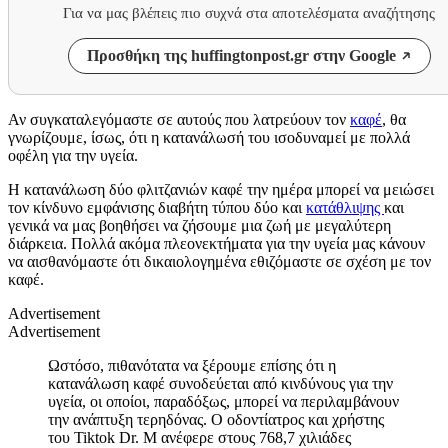
Για να μας βλέπεις πιο συχνά στα αποτελέσματα αναζήτησης
Προσθήκη της huffingtonpost.gr στην Google
Αν συγκαταλεγόμαστε σε αυτούς που λατρεύουν τον
καφέ
, θα
γνωρίζουμε, ίσως, ότι η κατανάλωσή του ισοδυναμεί με πολλά
οφέλη για την υγεία.
Η κατανάλωση δύο φλιτζανιών καφέ την ημέρα μπορεί να μειώσει
τον κίνδυνο εμφάνισης διαβήτη τύπου δύο και
κατάθλιψης
και
γενικά να μας βοηθήσει να ζήσουμε μια ζωή με μεγαλύτερη
διάρκεια. Πολλά ακόμα πλεονεκτήματα για την υγεία μας κάνουν
να αισθανόμαστε ότι δικαιολογημένα εθιζόμαστε σε σχέση με τον
καφέ.
Advertisement
Advertisement
Ωστόσο, πιθανότατα να ξέρουμε επίσης ότι η
κατανάλωση καφέ συνοδεύεται από κινδύνους για την
υγεία, οι οποίοι, παραδόξως, μπορεί να περιλαμβάνουν
την ανάπτυξη τερηδόνας. Ο οδοντίατρος και χρήστης
του Tiktok Dr. M ανέφερε στους 768,7 χιλιάδες