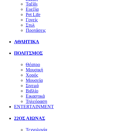
Ταξίδι
Ευεξία
Pet Life
Γονείς
Στυλ
Προτάσεις
ΑΘΛΗΤΙΚΑ
ΠΟΛΙΤΣΜΟΣ
Θέατρο
Μουσική
Χορός
Μουσεία
Σινεμά
Βιβλίο
Εικαστικά
Τηλεόραση
ENTERTAINMENT
22ΟΣ ΑΙΩΝΑΣ
Τεχνολογία