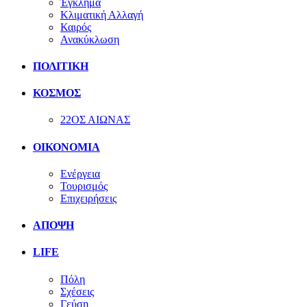
Έγκλημα
Κλιματική Αλλαγή
Καιρός
Ανακύκλωση
ΠΟΛΙΤΙΚΗ
ΚΟΣΜΟΣ
22ΟΣ ΑΙΩΝΑΣ
ΟΙΚΟΝΟΜΙΑ
Ενέργεια
Τουρισμός
Επιχειρήσεις
ΑΠΟΨΗ
LIFE
Πόλη
Σχέσεις
Γεύση