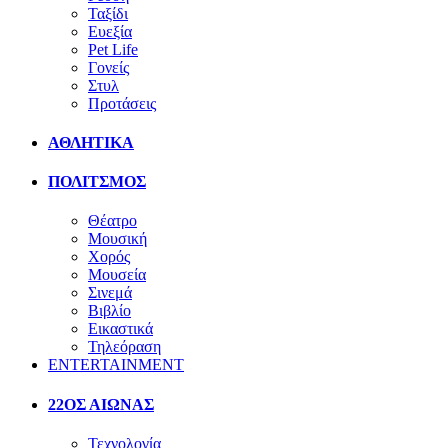
Ταξίδι
Ευεξία
Pet Life
Γονείς
Στυλ
Προτάσεις
ΑΘΛΗΤΙΚΑ
ΠΟΛΙΤΣΜΟΣ
Θέατρο
Μουσική
Χορός
Μουσεία
Σινεμά
Βιβλίο
Εικαστικά
Τηλεόραση
ENTERTAINMENT
22ΟΣ ΑΙΩΝΑΣ
Τεχνολογία