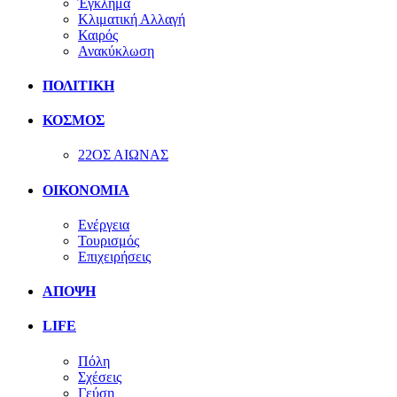
Έγκλημα
Κλιματική Αλλαγή
Καιρός
Ανακύκλωση
ΠΟΛΙΤΙΚΗ
ΚΟΣΜΟΣ
22ΟΣ ΑΙΩΝΑΣ
ΟΙΚΟΝΟΜΙΑ
Ενέργεια
Τουρισμός
Επιχειρήσεις
ΑΠΟΨΗ
LIFE
Πόλη
Σχέσεις
Γεύση