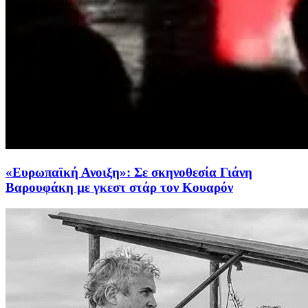
«Ευρωπαϊκή Ανοιξη»: Σε σκηνοθεσία Γιάνη
Βαρουφάκη με γκεστ στάρ τον Κουαρόν