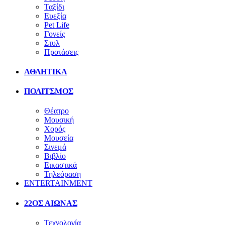
Ταξίδι
Ευεξία
Pet Life
Γονείς
Στυλ
Προτάσεις
ΑΘΛΗΤΙΚΑ
ΠΟΛΙΤΣΜΟΣ
Θέατρο
Μουσική
Χορός
Μουσεία
Σινεμά
Βιβλίο
Εικαστικά
Τηλεόραση
ENTERTAINMENT
22ΟΣ ΑΙΩΝΑΣ
Τεχνολογία