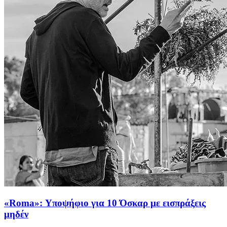
«Roma»: Υποψήφιο για 10 Όσκαρ με εισπράξεις
μηδέν