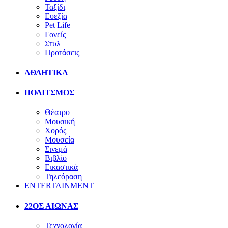
Ταξίδι
Ευεξία
Pet Life
Γονείς
Στυλ
Προτάσεις
ΑΘΛΗΤΙΚΑ
ΠΟΛΙΤΣΜΟΣ
Θέατρο
Μουσική
Χορός
Μουσεία
Σινεμά
Βιβλίο
Εικαστικά
Τηλεόραση
ENTERTAINMENT
22ΟΣ ΑΙΩΝΑΣ
Τεχνολογία