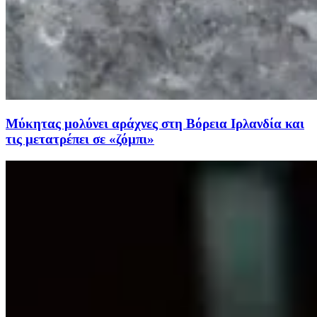
Μύκητας μολύνει αράχνες στη Βόρεια Ιρλανδία και
τις μετατρέπει σε «ζόμπι»