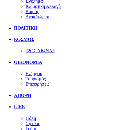
Έγκλημα
Κλιματική Αλλαγή
Καιρός
Ανακύκλωση
ΠΟΛΙΤΙΚΗ
ΚΟΣΜΟΣ
22ΟΣ ΑΙΩΝΑΣ
ΟΙΚΟΝΟΜΙΑ
Ενέργεια
Τουρισμός
Επιχειρήσεις
ΑΠΟΨΗ
LIFE
Πόλη
Σχέσεις
Γεύση