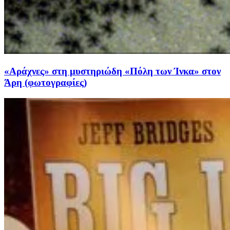
«Αράχνες» στη μυστηριώδη «Πόλη των Ίνκα» στον
Άρη (φωτογραφίες)