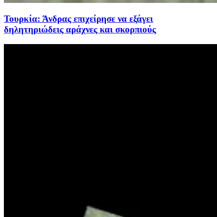
Τουρκία: Άνδρας επιχείρησε να εξάγει
δηλητηριώδεις αράχνες και σκορπιούς