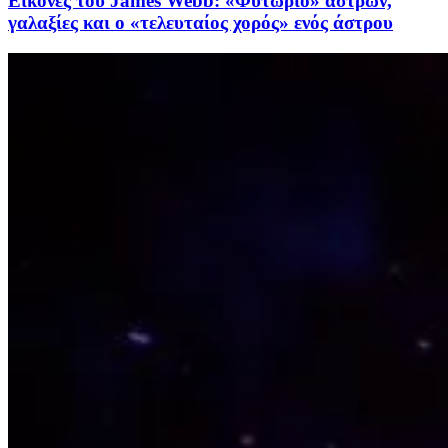
Εικόνες του James Webb: «Φυτώριο» άστρων,
γαλαξίες και ο «τελευταίος χορός» ενός άστρου