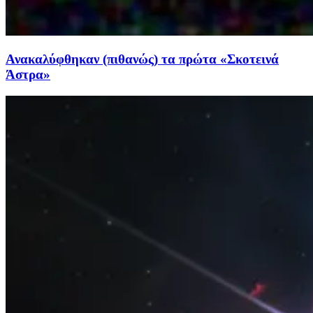
Ανακαλύφθηκαν (πιθανώς) τα πρώτα «Σκοτεινά
Άστρα»