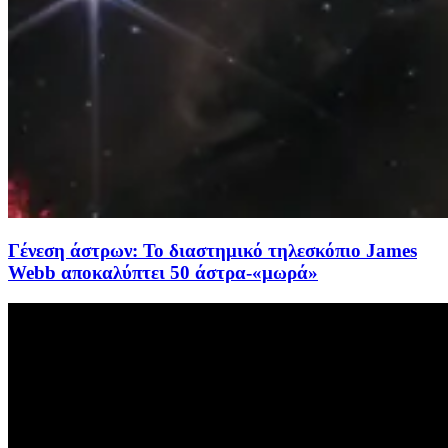
Γένεση άστρων: Το διαστημικό τηλεσκόπιο James
Webb αποκαλύπτει 50 άστρα-«μωρά»