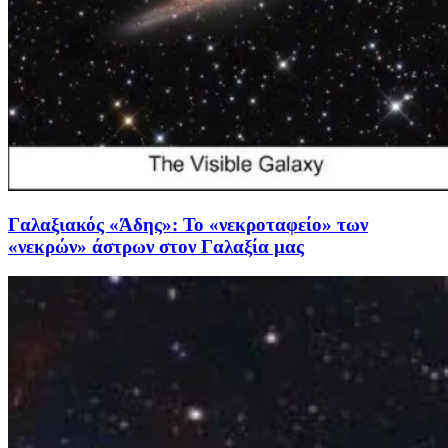
Γαλαξιακός «Άδης»: Το «νεκροταφείο» των
«νεκρών» άστρων στον Γαλαξία μας