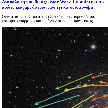
Ανακάλυψη που θυμίζει Star Wars: Εντοπίστηκε το
πρώτο ζευγάρι άστρων που έγιναν σουπερνόβα
Όταν αυτά τα τεράστια άστρα εξαντλήσουν τα πυρηνικά τους
καύσιμα, καταρρέουν και εκρήγνυνται ως υπερκαινοφανείς.