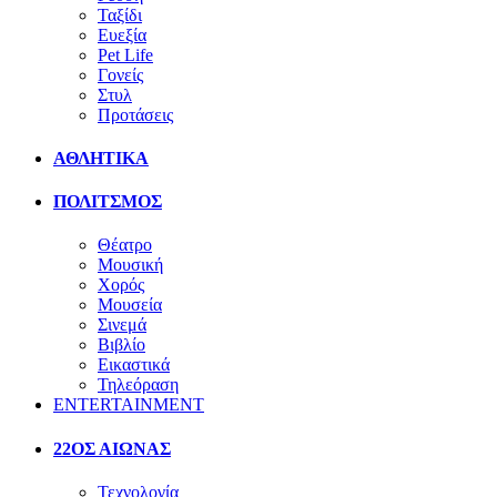
Ταξίδι
Ευεξία
Pet Life
Γονείς
Στυλ
Προτάσεις
ΑΘΛΗΤΙΚΑ
ΠΟΛΙΤΣΜΟΣ
Θέατρο
Μουσική
Χορός
Μουσεία
Σινεμά
Βιβλίο
Εικαστικά
Τηλεόραση
ENTERTAINMENT
22ΟΣ ΑΙΩΝΑΣ
Τεχνολογία