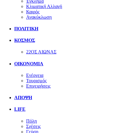
Έγκλημα
Κλιματική Αλλαγή
Καιρός
Ανακύκλωση
ΠΟΛΙΤΙΚΗ
ΚΟΣΜΟΣ
22ΟΣ ΑΙΩΝΑΣ
ΟΙΚΟΝΟΜΙΑ
Ενέργεια
Τουρισμός
Επιχειρήσεις
ΑΠΟΨΗ
LIFE
Πόλη
Σχέσεις
Γεύση