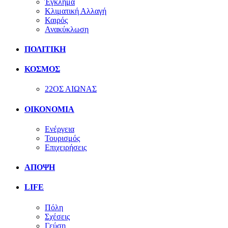
Έγκλημα
Κλιματική Αλλαγή
Καιρός
Ανακύκλωση
ΠΟΛΙΤΙΚΗ
ΚΟΣΜΟΣ
22ΟΣ ΑΙΩΝΑΣ
ΟΙΚΟΝΟΜΙΑ
Ενέργεια
Τουρισμός
Επιχειρήσεις
ΑΠΟΨΗ
LIFE
Πόλη
Σχέσεις
Γεύση