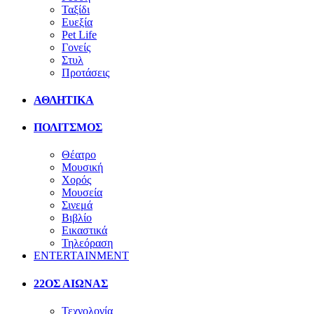
Ταξίδι
Ευεξία
Pet Life
Γονείς
Στυλ
Προτάσεις
ΑΘΛΗΤΙΚΑ
ΠΟΛΙΤΣΜΟΣ
Θέατρο
Μουσική
Χορός
Μουσεία
Σινεμά
Βιβλίο
Εικαστικά
Τηλεόραση
ENTERTAINMENT
22ΟΣ ΑΙΩΝΑΣ
Τεχνολογία