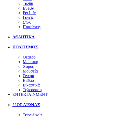
Ταξίδι
Ευεξία
Pet Life
Γονείς
Στυλ
Προτάσεις
ΑΘΛΗΤΙΚΑ
ΠΟΛΙΤΣΜΟΣ
Θέατρο
Μουσική
Χορός
Μουσεία
Σινεμά
Βιβλίο
Εικαστικά
Τηλεόραση
ENTERTAINMENT
22ΟΣ ΑΙΩΝΑΣ
Τεχνολογία