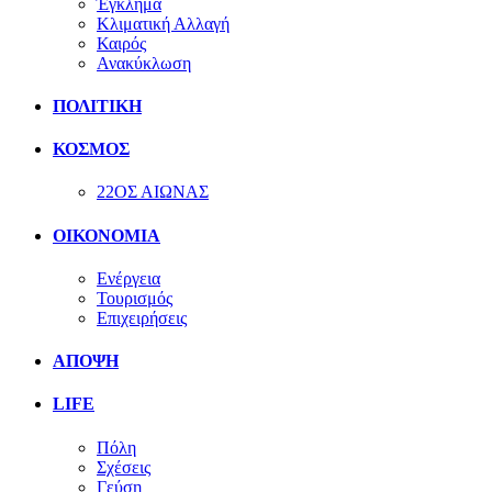
Έγκλημα
Κλιματική Αλλαγή
Καιρός
Ανακύκλωση
ΠΟΛΙΤΙΚΗ
ΚΟΣΜΟΣ
22ΟΣ ΑΙΩΝΑΣ
ΟΙΚΟΝΟΜΙΑ
Ενέργεια
Τουρισμός
Επιχειρήσεις
ΑΠΟΨΗ
LIFE
Πόλη
Σχέσεις
Γεύση