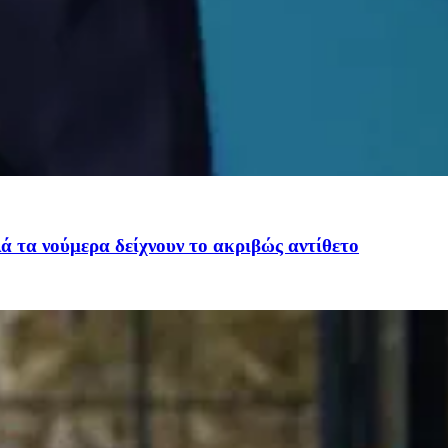
ά τα νούμερα δείχνουν το ακριβώς αντίθετο