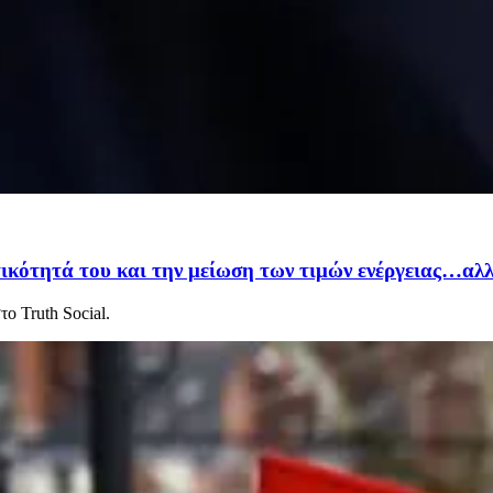
ικότητά του και την μείωση των τιμών ενέργειας…αλλ
ο Truth Social.