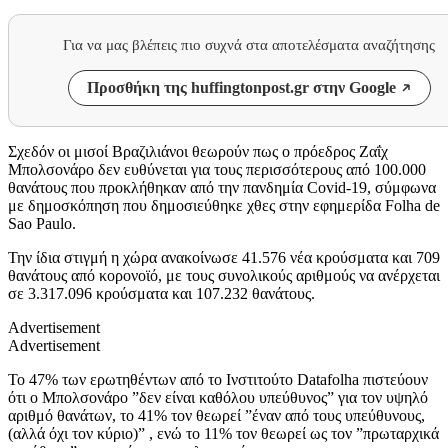
Για να μας βλέπεις πιο συχνά στα αποτελέσματα αναζήτησης
Προσθήκη της huffingtonpost.gr στην Google
Σχεδόν οι μισοί Βραζιλιάνοι θεωρούν πως ο πρόεδρος Ζαΐχ
Μπολσονάρο δεν ευθύνεται για τους περισσότερους από 100.000
θανάτους που προκλήθηκαν από την πανδημία Covid-19, σύμφωνα
με δημοσκόπηση που δημοσιεύθηκε χθες στην εφημερίδα Folha de
Sao Paulo.
Την ίδια στιγμή η χώρα ανακοίνωσε 41.576 νέα κρούσματα και 709
θανάτους από κορονοϊό, με τους συνολικούς αριθμούς να ανέρχεται
σε 3.317.096 κρούσματα και 107.232 θανάτους.
Advertisement
Advertisement
Το 47% των ερωτηθέντων από το Ινστιτούτο Datafolha πιστεύουν
ότι ο Μπολσονάρο ”δεν είναι καθόλου υπεύθυνος” για τον υψηλό
αριθμό θανάτων, το 41% τον θεωρεί ”έναν από τους υπεύθυνους,
(αλλά όχι τον κύριο)” , ενώ το 11% τον θεωρεί ως τον ”πρωταρχικά