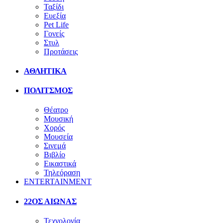
Ταξίδι
Ευεξία
Pet Life
Γονείς
Στυλ
Προτάσεις
ΑΘΛΗΤΙΚΑ
ΠΟΛΙΤΣΜΟΣ
Θέατρο
Μουσική
Χορός
Μουσεία
Σινεμά
Βιβλίο
Εικαστικά
Τηλεόραση
ENTERTAINMENT
22ΟΣ ΑΙΩΝΑΣ
Τεχνολογία