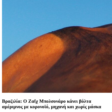
Βραζιλία: Ο Ζαΐχ Μπολσονάρο κάνει βόλτα
αμέριμνος με κορονοϊό, μηχανή και χωρίς μάσκα