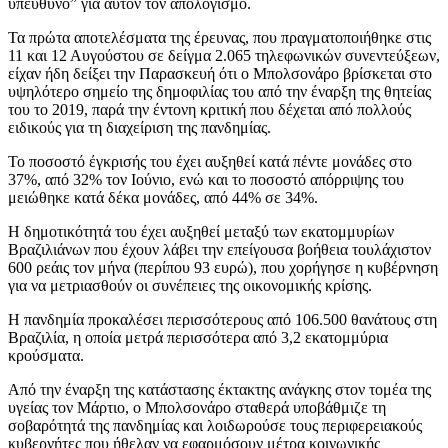
υπεύθυνο” για αυτόν τον απολογισμό.
Τα πρώτα αποτελέσματα της έρευνας, που πραγματοποιήθηκε στις
11 και 12 Αυγούστου σε δείγμα 2.065 τηλεφωνικών συνεντεύξεων,
είχαν ήδη δείξει την Παρασκευή ότι ο Μπολσονάρο βρίσκεται στο
υψηλότερο σημείο της δημοφιλίας του από την έναρξη της θητείας
του το 2019, παρά την έντονη κριτική που δέχεται από πολλούς
ειδικούς για τη διαχείριση της πανδημίας.
Το ποσοστό έγκρισής του έχει αυξηθεί κατά πέντε μονάδες στο
37%, από 32% τον Ιούνιο, ενώ και το ποσοστό απόρριψης του
μειώθηκε κατά δέκα μονάδες, από 44% σε 34%.
Η δημοτικότητά του έχει αυξηθεί μεταξύ των εκατομμυρίων
Βραζιλιάνων που έχουν λάβει την επείγουσα βοήθεια τουλάχιστον
600 ρεάις τον μήνα (περίπου 93 ευρώ), που χορήγησε η κυβέρνηση
για να μετριασθούν οι συνέπειες της οικονομικής κρίσης.
Η πανδημία προκαλέσει περισσότερους από 106.500 θανάτους στη
Βραζιλία, η οποία μετρά περισσότερα από 3,2 εκατομμύρια
κρούσματα.
Από την έναρξη της κατάστασης έκτακτης ανάγκης στον τομέα της
υγείας τον Μάρτιο, ο Μπολσονάρο σταθερά υποβάθμιζε τη
σοβαρότητά της πανδημίας και λοιδωρούσε τους περιφερειακούς
κυβερνήτες που ήθελαν να εφαρμόσουν μέτρα κοινωνικής