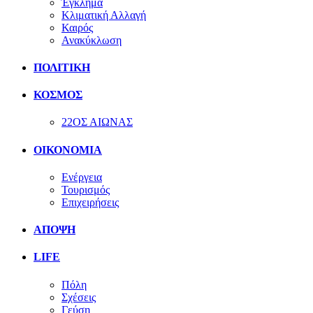
Έγκλημα
Κλιματική Αλλαγή
Καιρός
Ανακύκλωση
ΠΟΛΙΤΙΚΗ
ΚΟΣΜΟΣ
22ΟΣ ΑΙΩΝΑΣ
ΟΙΚΟΝΟΜΙΑ
Ενέργεια
Τουρισμός
Επιχειρήσεις
ΑΠΟΨΗ
LIFE
Πόλη
Σχέσεις
Γεύση