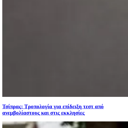
Τσίπρας: Τροπολογία για επίδειξη τεστ από
ανεμβολίαστους και στις εκκλησίες