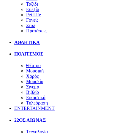
Ταξίδι
Ευεξία
Pet Life
Γονείς
Στυλ
Προτάσεις
ΑΘΛΗΤΙΚΑ
ΠΟΛΙΤΣΜΟΣ
Θέατρο
Μουσική
Χορός
Μουσεία
Σινεμά
Βιβλίο
Εικαστικά
Τηλεόραση
ENTERTAINMENT
22ΟΣ ΑΙΩΝΑΣ
Τεχνολογία