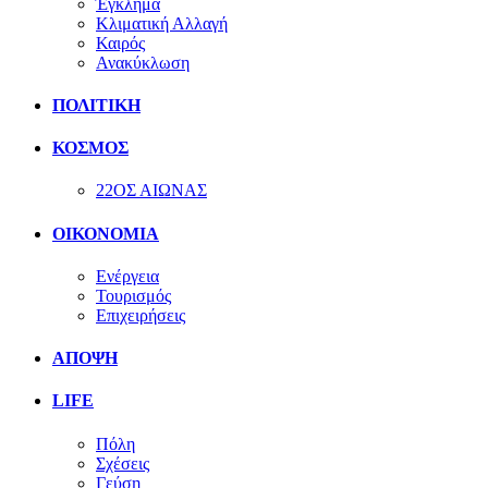
Έγκλημα
Κλιματική Αλλαγή
Καιρός
Ανακύκλωση
ΠΟΛΙΤΙΚΗ
ΚΟΣΜΟΣ
22ΟΣ ΑΙΩΝΑΣ
ΟΙΚΟΝΟΜΙΑ
Ενέργεια
Τουρισμός
Επιχειρήσεις
ΑΠΟΨΗ
LIFE
Πόλη
Σχέσεις
Γεύση