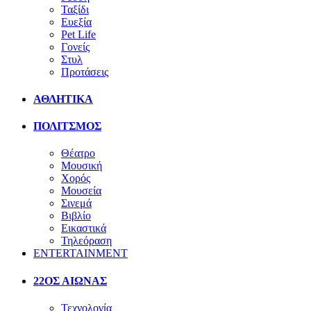
Ταξίδι
Ευεξία
Pet Life
Γονείς
Στυλ
Προτάσεις
ΑΘΛΗΤΙΚΑ
ΠΟΛΙΤΣΜΟΣ
Θέατρο
Μουσική
Χορός
Μουσεία
Σινεμά
Βιβλίο
Εικαστικά
Τηλεόραση
ENTERTAINMENT
22ΟΣ ΑΙΩΝΑΣ
Τεχνολογία