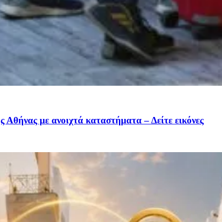
ς Αθήνας με ανοιχτά καταστήματα – Δείτε εικόνες