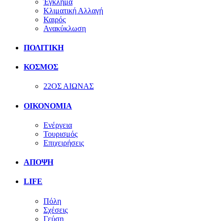
Έγκλημα
Κλιματική Αλλαγή
Καιρός
Ανακύκλωση
ΠΟΛΙΤΙΚΗ
ΚΟΣΜΟΣ
22ΟΣ ΑΙΩΝΑΣ
ΟΙΚΟΝΟΜΙΑ
Ενέργεια
Τουρισμός
Επιχειρήσεις
ΑΠΟΨΗ
LIFE
Πόλη
Σχέσεις
Γεύση