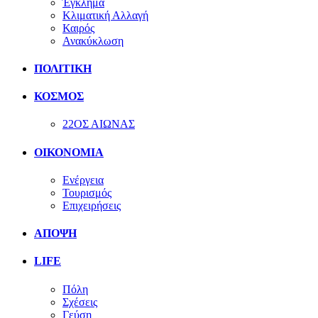
Έγκλημα
Κλιματική Αλλαγή
Καιρός
Ανακύκλωση
ΠΟΛΙΤΙΚΗ
ΚΟΣΜΟΣ
22ΟΣ ΑΙΩΝΑΣ
ΟΙΚΟΝΟΜΙΑ
Ενέργεια
Τουρισμός
Επιχειρήσεις
ΑΠΟΨΗ
LIFE
Πόλη
Σχέσεις
Γεύση