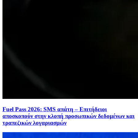
Fuel Pass 2026: SMS απάτη – Επιτήδειοι
αποσκοπούν στην κλοπή προσωπικών δεδομένων και
τραπεζικών λογαριασμών