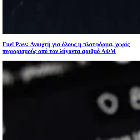
Fuel Pass: Ανοιχτή για όλους η πλατφόρμα, χωρίς
περιορισμούς από τον λήγοντα αριθμό ΑΦΜ