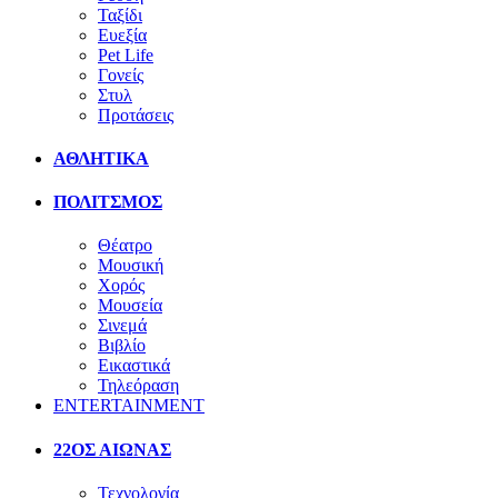
Ταξίδι
Ευεξία
Pet Life
Γονείς
Στυλ
Προτάσεις
ΑΘΛΗΤΙΚΑ
ΠΟΛΙΤΣΜΟΣ
Θέατρο
Μουσική
Χορός
Μουσεία
Σινεμά
Βιβλίο
Εικαστικά
Τηλεόραση
ENTERTAINMENT
22ΟΣ ΑΙΩΝΑΣ
Τεχνολογία