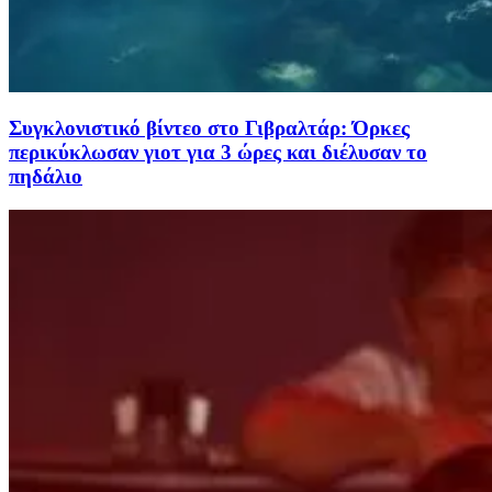
Συγκλονιστικό βίντεο στο Γιβραλτάρ: Όρκες
περικύκλωσαν γιοτ για 3 ώρες και διέλυσαν το
πηδάλιο