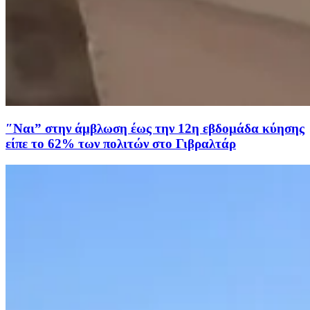
″Ναι” στην άμβλωση έως την 12η εβδομάδα κύησης
είπε το 62% των πολιτών στο Γιβραλτάρ