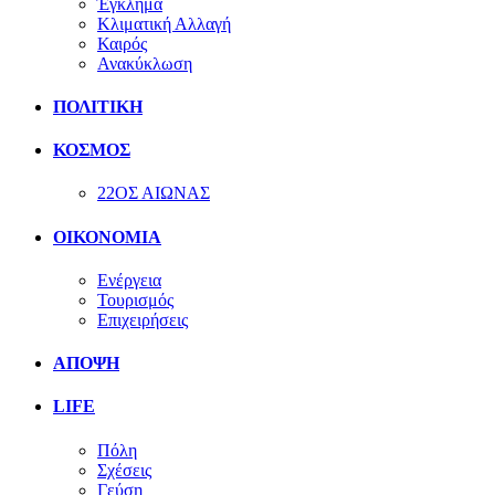
Έγκλημα
Κλιματική Αλλαγή
Καιρός
Ανακύκλωση
ΠΟΛΙΤΙΚΗ
ΚΟΣΜΟΣ
22ΟΣ ΑΙΩΝΑΣ
ΟΙΚΟΝΟΜΙΑ
Ενέργεια
Τουρισμός
Επιχειρήσεις
ΑΠΟΨΗ
LIFE
Πόλη
Σχέσεις
Γεύση