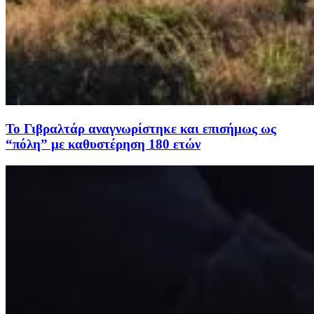
To Γιβραλτάρ αναγνωρίστηκε και επισήμως ως
“πόλη” με καθυστέρηση 180 ετών