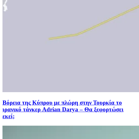
Βόρεια της Κύπρου με πλώρη στην Τουρκία το
ιρανικό τάνκερ Adrian Darya – Θα ξεφορτώσει
εκεί;