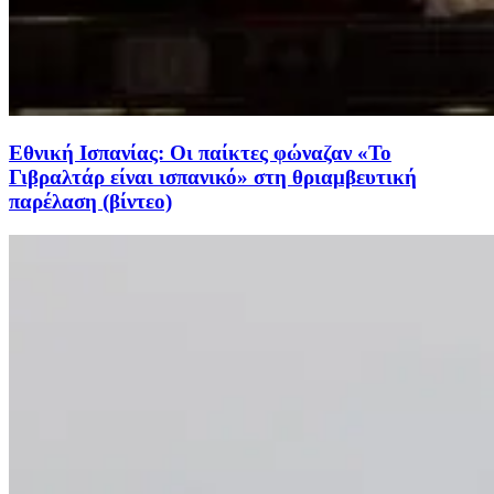
Εθνική Ισπανίας: Οι παίκτες φώναζαν «Το
Γιβραλτάρ είναι ισπανικό» στη θριαμβευτική
παρέλαση (βίντεο)