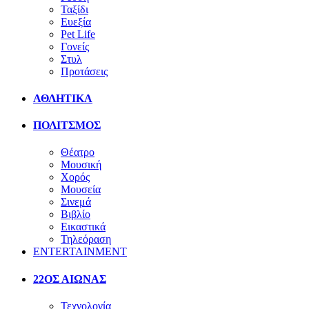
Ταξίδι
Ευεξία
Pet Life
Γονείς
Στυλ
Προτάσεις
ΑΘΛΗΤΙΚΑ
ΠΟΛΙΤΣΜΟΣ
Θέατρο
Μουσική
Χορός
Μουσεία
Σινεμά
Βιβλίο
Εικαστικά
Τηλεόραση
ENTERTAINMENT
22ΟΣ ΑΙΩΝΑΣ
Τεχνολογία