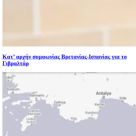
Κατ’ αρχήν συμφωνίας Βρετανίας-Ισπανίας για το
Γιβραλτάρ