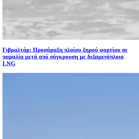
Γιβραλτάρ: Προσάραξη πλοίου ξηρού φορτίου σε
παραλία μετά από σύγκρουση με δεξαμενόπλοιο
LNG