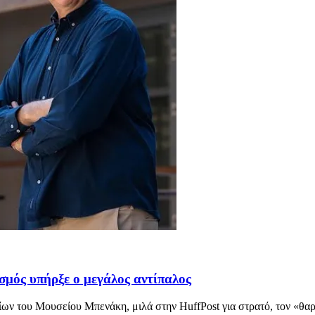
σμός υπήρξε ο μεγάλος αντίπαλος
ίων του Μουσείου Μπενάκη, μιλά στην HuffPost για στρατό, τον «θα