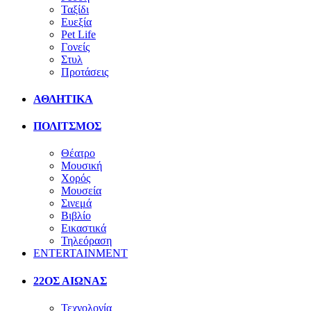
Ταξίδι
Ευεξία
Pet Life
Γονείς
Στυλ
Προτάσεις
ΑΘΛΗΤΙΚΑ
ΠΟΛΙΤΣΜΟΣ
Θέατρο
Μουσική
Χορός
Μουσεία
Σινεμά
Βιβλίο
Εικαστικά
Τηλεόραση
ENTERTAINMENT
22ΟΣ ΑΙΩΝΑΣ
Τεχνολογία