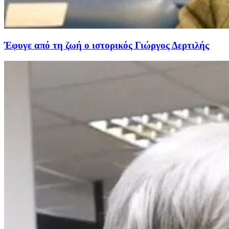
Έφυγε από τη ζωή ο ιστορικός Γιώργος Δερτιλής