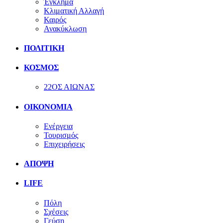
Έγκλημα
Κλιματική Αλλαγή
Καιρός
Ανακύκλωση
ΠΟΛΙΤΙΚΗ
ΚΟΣΜΟΣ
22ΟΣ ΑΙΩΝΑΣ
ΟΙΚΟΝΟΜΙΑ
Ενέργεια
Τουρισμός
Επιχειρήσεις
ΑΠΟΨΗ
LIFE
Πόλη
Σχέσεις
Γεύση