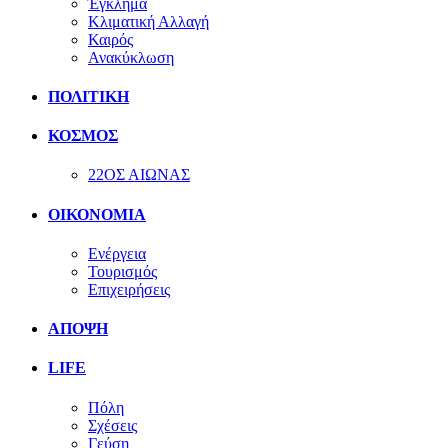
Έγκλημα
Κλιματική Αλλαγή
Καιρός
Ανακύκλωση
ΠΟΛΙΤΙΚΗ
ΚΟΣΜΟΣ
22ΟΣ ΑΙΩΝΑΣ
ΟΙΚΟΝΟΜΙΑ
Ενέργεια
Τουρισμός
Επιχειρήσεις
ΑΠΟΨΗ
LIFE
Πόλη
Σχέσεις
Γεύση