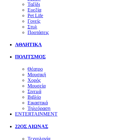
Ταξίδι
Ευεξία
Pet Life
Γονείς
Στυλ
Προτάσεις
ΑΘΛΗΤΙΚΑ
ΠΟΛΙΤΣΜΟΣ
Θέατρο
Μουσική
Χορός
Μουσεία
Σινεμά
Βιβλίο
Εικαστικά
Τηλεόραση
ENTERTAINMENT
22ΟΣ ΑΙΩΝΑΣ
Τεχνολογία