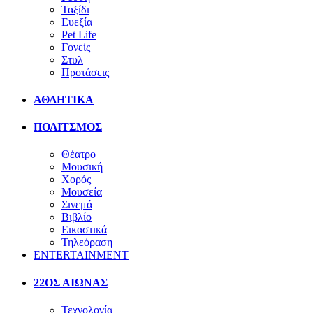
Ταξίδι
Ευεξία
Pet Life
Γονείς
Στυλ
Προτάσεις
ΑΘΛΗΤΙΚΑ
ΠΟΛΙΤΣΜΟΣ
Θέατρο
Μουσική
Χορός
Μουσεία
Σινεμά
Βιβλίο
Εικαστικά
Τηλεόραση
ENTERTAINMENT
22ΟΣ ΑΙΩΝΑΣ
Τεχνολογία