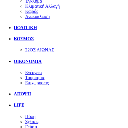
Έγκλημα
Κλιματική Αλλαγή
Καιρός
Ανακύκλωση
ΠΟΛΙΤΙΚΗ
ΚΟΣΜΟΣ
22ΟΣ ΑΙΩΝΑΣ
ΟΙΚΟΝΟΜΙΑ
Ενέργεια
Τουρισμός
Επιχειρήσεις
ΑΠΟΨΗ
LIFE
Πόλη
Σχέσεις
Γεύση