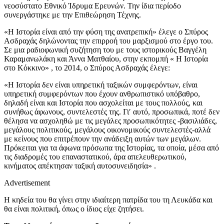
νεοσύστατο Εθνικό Ίδρυμα Ερευνών. Την ίδια περίοδο
συνεργάστηκε με την Επιθεώρηση Τέχνης.
«Η Ιστορία είναι από την φύση της ανατρεπική» έλεγε ο Σπύρος
Ασδραχάς δηλώνοντας την επιρροή του μαρξισμού στο έργο του.
Σε μια ραδιοφωνική συζήτηση του με τους ιστορικούς Βαγγέλη
Καραμανωλάκη και Άννα Ματθαίου, στην εκπομπή « Η Ιστορία
στο Κόκκινο» , το 2014, ο Σπύρος Ασδραχάς έλεγε:
«Η Ιστορία δεν είναι υπηρετική ταξικών συμφερόντων, είναι
υπηρετική συμφερόντων που έχουν ανθρωπιστικό υπόβαθρο,
δηλαδή είναι και Ιστορία που ασχολείται με τους πολλούς, και
συνήθως άφωνους, συντελεστές της. Γι′ αυτό, προσωπικά, ποτέ δεν
θέλησα να ασχοληθώ με τις μεγάλες προσωπικότητες -βασιλιάδες,
μεγάλους πολιτικούς, μεγάλους οικονομικούς συντελεστές-αλλά
με κείνους που επιτρέπουν την ανάδειξη αυτών των μεγάλων.
Πρόκειται για τα άφωνα πρόσωπα της Ιστορίας, τα οποία, μέσα από
τις διαδρομές του επαναστατικού, άρα απελευθερωτικού,
κινήματος απέκτησαν ταξική αυτοσυνειδησία» .
Advertisement
Η κηδεία του θα γίνει στην ιδιαίτερη πατρίδα του τη Λευκάδα και
θα είναι πολιτική, όπως ο ίδιος είχε ζητήσει.