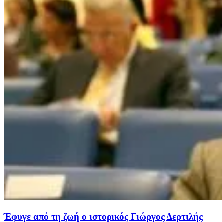
Έφυγε από τη ζωή ο ιστορικός Γιώργος Δερτιλής