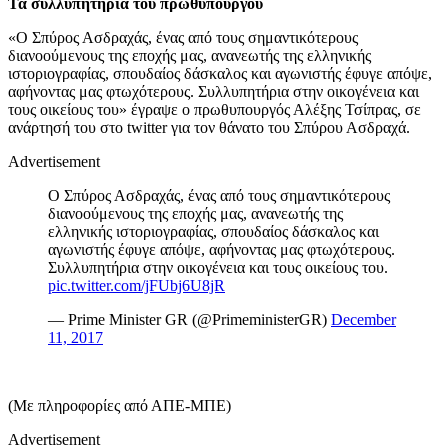
Τα συλλυπητήρια του πρωθυπουργού
«Ο Σπύρος Ασδραχάς, ένας από τους σημαντικότερους
διανοούμενους της εποχής μας, ανανεωτής της ελληνικής
ιστοριογραφίας, σπουδαίος δάσκαλος και αγωνιστής έφυγε απόψε,
αφήνοντας μας φτωχότερους. Συλλυπητήρια στην οικογένεια και
τους οικείους του» έγραψε ο πρωθυπουργός Αλέξης Τσίπρας, σε
ανάρτησή του στο twitter για τον θάνατο του Σπύρου Ασδραχά.
Advertisement
Ο Σπύρος Ασδραχάς, ένας από τους σημαντικότερους
διανοούμενους της εποχής μας, ανανεωτής της
ελληνικής ιστοριογραφίας, σπουδαίος δάσκαλος και
αγωνιστής έφυγε απόψε, αφήνοντας μας φτωχότερους.
Συλλυπητήρια στην οικογένεια και τους οικείους του.
pic.twitter.com/jFUbj6U8jR
— Prime Minister GR (@PrimeministerGR)
December
11, 2017
(Με πληροφορίες από ΑΠΕ-ΜΠΕ)
Advertisement