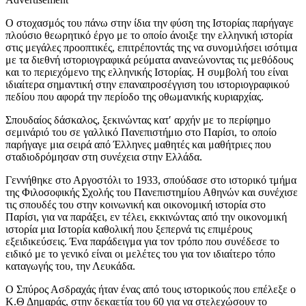
Ο στοχασμός του πάνω στην ίδια την φύση της Ιστορίας παρήγαγε
πλούσιο θεωρητικό έργο με το οποίο άνοιξε την ελληνική ιστορία
στις μεγάλες προοπτικές, επιτρέποντάς της να συνομιλήσει ισότιμα
με τα διεθνή ιστοριογραφικά ρεύματα ανανεώνοντας τις μεθόδους
και το περιεχόμενο της ελληνικής Ιστορίας. Η συμβολή του είναι
ιδιαίτερα σημαντική στην επαναπροσέγγιση του ιστοριογραφικού
πεδίου που αφορά την περίοδο της οθωμανικής κυριαρχίας.
Σπουδαίος δάσκαλος, ξεκινώντας κατ′ αρχήν με το περίφημο
σεμινάριό του σε γαλλικό Πανεπιστήμιο στο Παρίσι, το οποίο
παρήγαγε μια σειρά από Έλληνες μαθητές και μαθήτριες που
σταδιοδρόμησαν στη συνέχεια στην Ελλάδα.
Γεννήθηκε στο Αργοστόλι το 1933, σπούδασε στο ιστορικό τμήμα
της Φιλοσοφικής Σχολής του Πανεπιστημίου Αθηνών και συνέχισε
τις σπουδές του στην κοινωνική και οικονομική ιστορία στο
Παρίσι, για να παράξει, εν τέλει, εκκινώντας από την οικονομική
ιστορία μια Ιστορία καθολική που ξεπερνά τις επιμέρους
εξειδικεύσεις. Ένα παράδειγμα για τον τρόπο που συνέδεσε το
ειδικό με το γενικό είναι οι μελέτες του για τον ιδιαίτερο τόπο
καταγωγής του, την Λευκάδα.
Ο Σπύρος Ασδραχάς ήταν ένας από τους ιστορικούς που επέλεξε ο
Κ.Θ Δημαράς, στην δεκαετία του 60 για να στελεχώσουν το