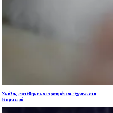
Σκύλος επιτέθηκε και τραυμάτισε 9χρονο στο
Καματερό