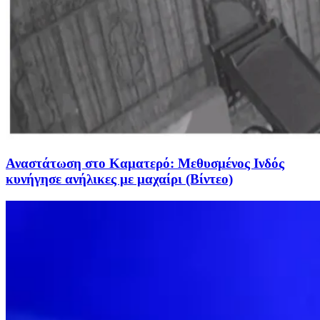
Αναστάτωση στο Καματερό: Μεθυσμένος Ινδός
κυνήγησε ανήλικες με μαχαίρι (Βίντεο)