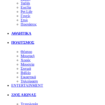
Ταξίδι
Ευεξία
Pet Life
Γονείς
Στυλ
Προτάσεις
ΑΘΛΗΤΙΚΑ
ΠΟΛΙΤΣΜΟΣ
Θέατρο
Μουσική
Χορός
Μουσεία
Σινεμά
Βιβλίο
Εικαστικά
Τηλεόραση
ENTERTAINMENT
22ΟΣ ΑΙΩΝΑΣ
Τεχνολογία