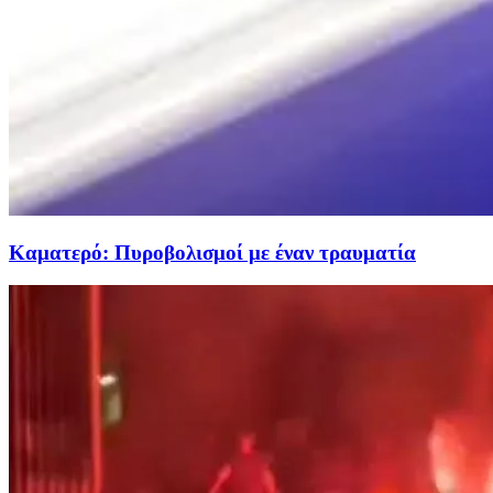
Καματερό: Πυροβολισμοί με έναν τραυματία