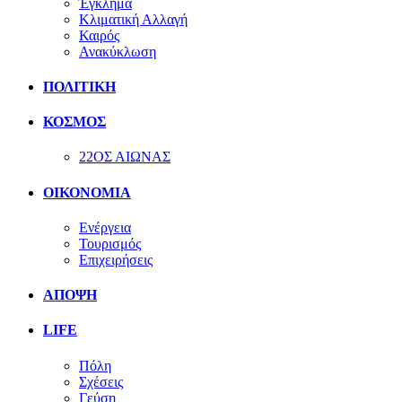
Έγκλημα
Κλιματική Αλλαγή
Καιρός
Ανακύκλωση
ΠΟΛΙΤΙΚΗ
ΚΟΣΜΟΣ
22ΟΣ ΑΙΩΝΑΣ
ΟΙΚΟΝΟΜΙΑ
Ενέργεια
Τουρισμός
Επιχειρήσεις
ΑΠΟΨΗ
LIFE
Πόλη
Σχέσεις
Γεύση