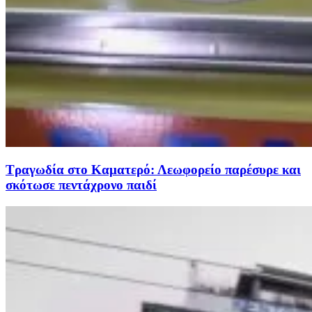
Τραγωδία στο Καματερό: Λεωφορείο παρέσυρε και
σκότωσε πεντάχρονο παιδί