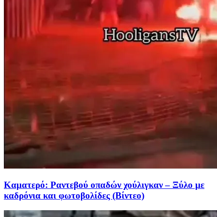
Καματερό: Ραντεβού οπαδών χούλιγκαν – Ξύλο με
καδρόνια και φωτοβολίδες (Βίντεο)