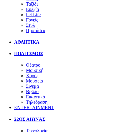
Ταξίδι
Ευεξία
Pet Life
Γονείς
Στυλ
Προτάσεις
ΑΘΛΗΤΙΚΑ
ΠΟΛΙΤΣΜΟΣ
Θέατρο
Μουσική
Χορός
Μουσεία
Σινεμά
Βιβλίο
Εικαστικά
Τηλεόραση
ENTERTAINMENT
22ΟΣ ΑΙΩΝΑΣ
Τεχνολογία