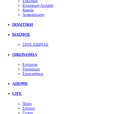
Έγκλημα
Κλιματική Αλλαγή
Καιρός
Ανακύκλωση
ΠΟΛΙΤΙΚΗ
ΚΟΣΜΟΣ
22ΟΣ ΑΙΩΝΑΣ
ΟΙΚΟΝΟΜΙΑ
Ενέργεια
Τουρισμός
Επιχειρήσεις
ΑΠΟΨΗ
LIFE
Πόλη
Σχέσεις
Γεύση